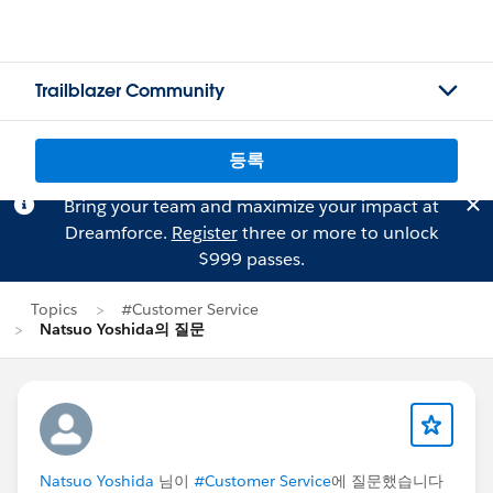
Trailblazer Community
등록
Bring your team and maximize your impact at
Dreamforce.
Register
three or more to unlock
$999 passes.
Topics
#Customer Service
Natsuo Yoshida의 질문
Natsuo Yoshida
님이
#Customer Service
에 질문했습니다