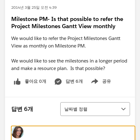
2014년 3월 25일 오전 4:39
Milestone PM- Is that possible to refer the
Project Milestones Gantt View monthly
We would like to refer the Project Milestones Gantt
View as monthly on Milestone PM.
We would like to see the milestones in a longer period
and make a resource plan. Is that possible?
좋아요 0개
답변 6개
공유
Show menu
정렬
답변 6개
날짜별 정렬