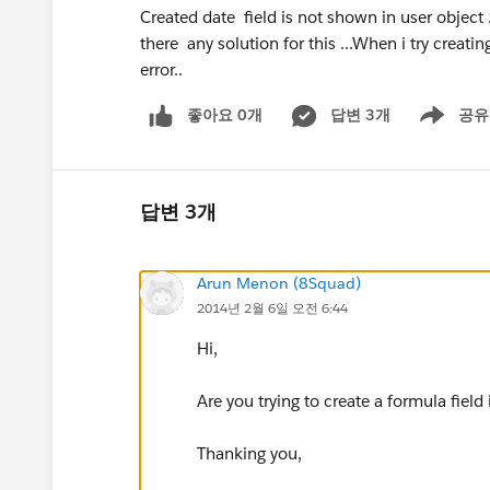
Created date field is not shown in user object .
there any solution for this ...When i try creatin
error..
좋아요 0개
답변 3개
공유
Show menu
답변 3개
Arun Menon (8Squad)
2014년 2월 6일 오전 6:44
Hi,
Are you trying to create a formula field
Thanking you,