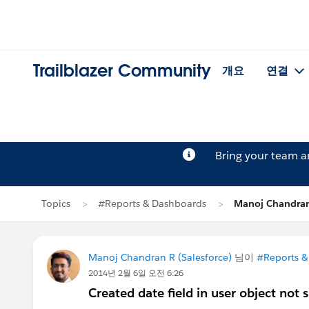
Trailblazer Community
개요
연결
Bring your team 
Topics
#Reports & Dashboards
Manoj Chandr
Manoj Chandran R (Salesforce)
님이
#Reports &
2014년 2월 6일 오전 6:26
Created date field in user object not