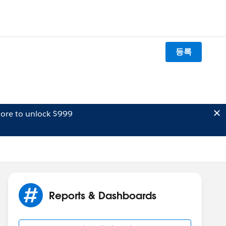
등록
ore to unlock $999
Reports & Dashboards