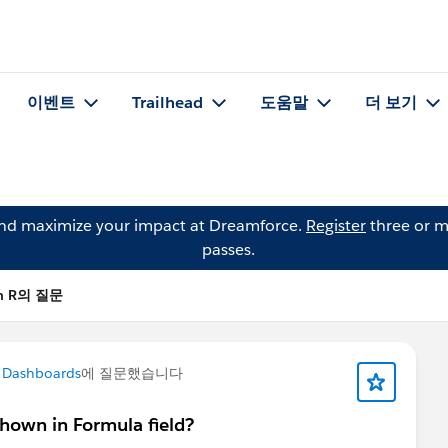
이벤트
Trailhead
도움말
더 보기
and maximize your impact at Dreamforce.
Register
three or m
passes.
an R의 질문
 Dashboards
에 질문했습니다
 shown in Formula field?