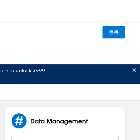
등록
ore to unlock $999
Data Management