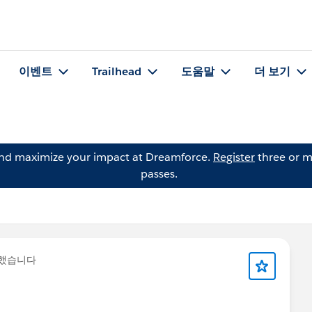
이벤트
Trailhead
도움말
더 보기
and maximize your impact at Dreamforce.
Register
three or m
passes.
문했습니다