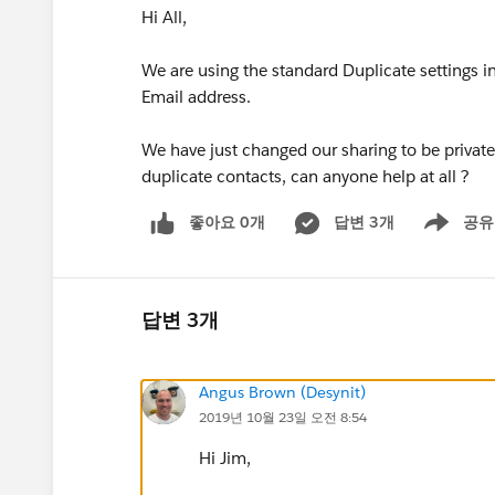
Hi All,
We are using the standard Duplicate settings i
Email address.
We have just changed our sharing to be private
duplicate contacts, can anyone help at all ?
좋아요 0개
답변 3개
공유
Show menu
답변 3개
Angus Brown (Desynit)
2019년 10월 23일 오전 8:54
Hi Jim,