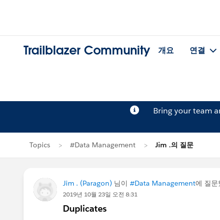
Trailblazer Community
개요
연결
Bring your team 
Topics
#Data Management
Jim .의 질문
Jim . (Paragon)
님이
#Data Management
에 질
2019년 10월 23일 오전 8:31
Duplicates