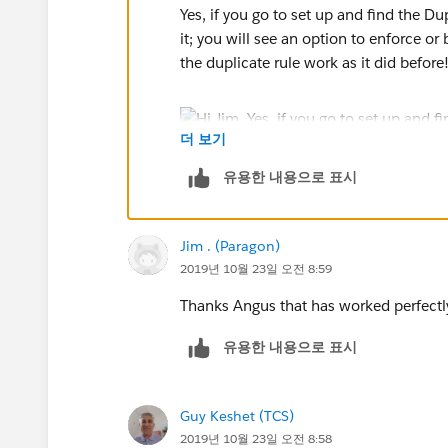
Yes, if you go to set up and find the D
it; you will see an option to enforce or
the duplicate rule work as it did before
더 보기
유용한 내용으로 표시
Jim . (Paragon)
2019년 10월 23일 오전 8:59
Thanks Angus that has worked perfect
유용한 내용으로 표시
Guy Keshet (TCS)
2019년 10월 23일 오전 8:58