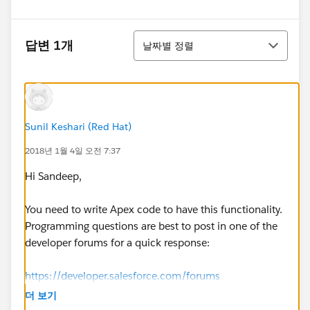
정렬
답변 1개
날짜별 정렬
Sunil Keshari (Red Hat)
2018년 1월 4일 오전 7:37
Hi Sandeep,
You need to write Apex code to have this functionality.
Programming questions are best to post in one of the
developer forums for a quick response:
https://developer.salesforce.com/forums
더 보기
http://salesforce.stackexchange.com/