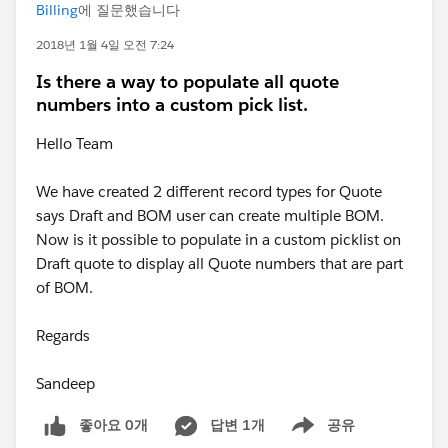
Billing
에 질문했습니다
2018년 1월 4일 오전 7:24
Is there a way to populate all quote
numbers into a custom pick list.
Hello Team
We have created 2 different record types for Quote
says Draft and BOM user can create multiple BOM.
Now is it possible to populate in a custom picklist on
Draft quote to display all Quote numbers that are part
of BOM.
Regards
Sandeep
좋아요 0개
답변 1개
공유
Show menu