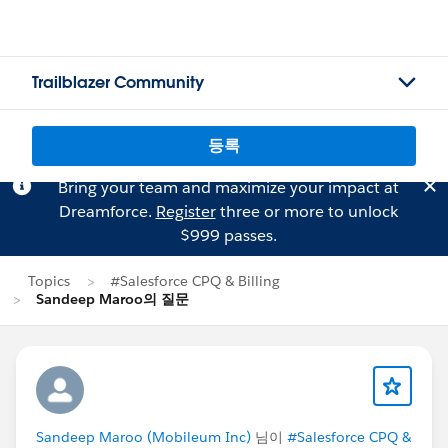
Trailblazer Community
등록
Bring your team and maximize your impact at
Dreamforce.
Register
three or more to unlock
$999 passes.
Topics
#Salesforce CPQ & Billing
Sandeep Maroo의 질문
Sandeep Maroo (Mobileum Inc)
님이
#Salesforce CPQ &