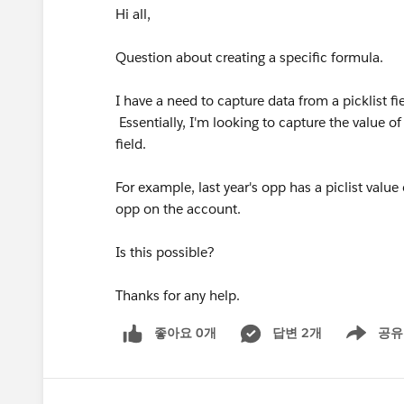
Hi all,
Question about creating a specific formula.
I have a need to capture data from a picklist 
Essentially, I'm looking to capture the value o
field.
For example, last year's opp has a piclist value o
opp on the account.
Is this possible?
Thanks for any help.
좋아요 0개
답변 2개
공유
Show menu