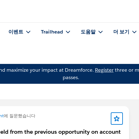
이벤트
Trailhead
도움말
더 보기
and maximize your impact at Dreamforce.
Register
three or m
passes.
nt
에 질문했습니다
field from the previous opportunity on account