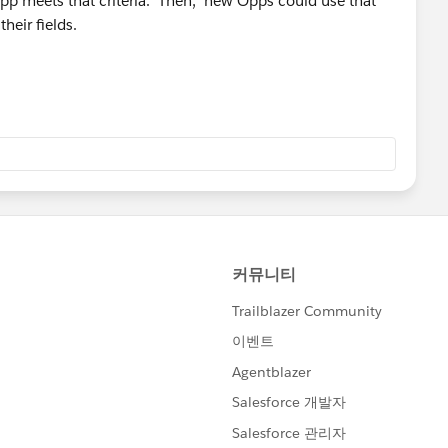
Opp meets that criteria. Then, new Opps could use that
their fields.