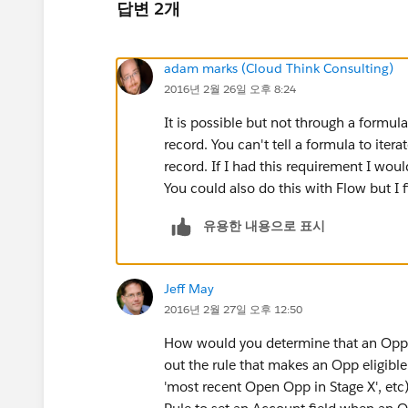
답변 2개
adam marks (Cloud Think Consulting)
2016년 2월 26일 오후 8:24
It is possible but not through a formula
record. You can't tell a formula to iter
record. If I had this requirement I woul
You could also do this with Flow but I 
유용한 내용으로 표시
Jeff May
2016년 2월 27일 오후 12:50
How would you determine that an Opp o
out the rule that makes an Opp eligibl
'most recent Open Opp in Stage X', etc