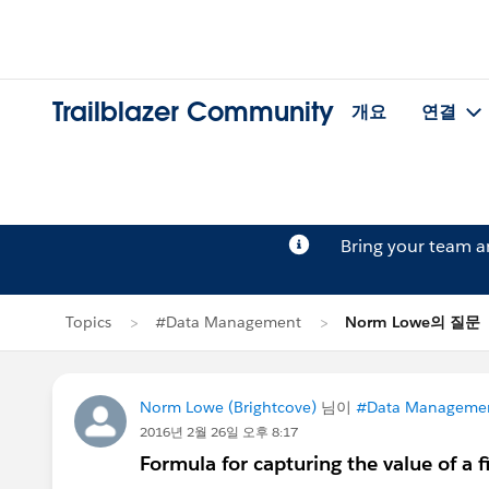
Trailblazer Community
개요
연결
Bring your team 
Topics
#Data Management
Norm Lowe의 질문
Norm Lowe (Brightcove)
님이
#Data Manageme
2016년 2월 26일 오후 8:17
Formula for capturing the value of a 