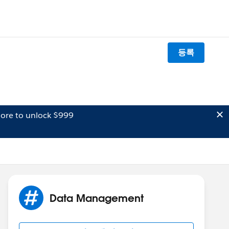
등록
ore to unlock $999
Data Management