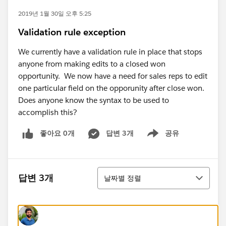
2019년 1월 30일 오후 5:25
Validation rule exception
We currently have a validation rule in place that stops
anyone from making edits to a closed won
opportunity. We now have a need for sales reps to edit
one particular field on the opporunity after close won.
Does anyone know the syntax to be used to
accomplish this?
좋아요 0개
답변 3개
공유
Show menu
정렬
답변 3개
날짜별 정렬