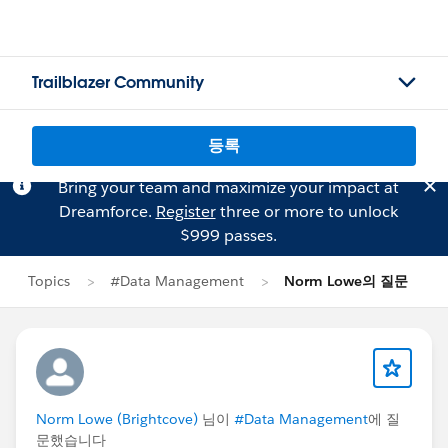
Trailblazer Community
등록
Bring your team and maximize your impact at
Dreamforce.
Register
three or more to unlock
$999 passes.
Topics
#Data Management
Norm Lowe의 질문
Norm Lowe (Brightcove)
님이
#Data Management
에 질
문했습니다