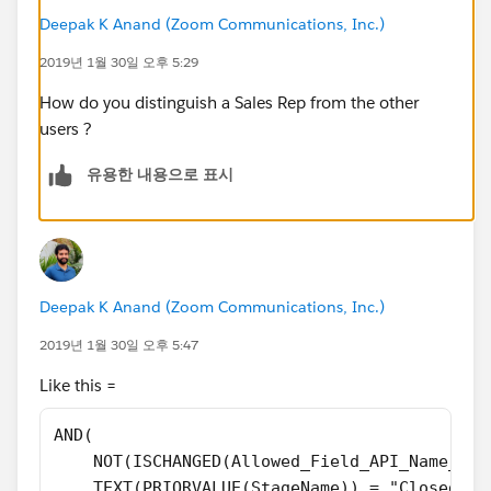
Deepak K Anand (‎‎‎‎‎‎Zoom Communications, Inc.)
2019년 1월 30일 오후 5:29
How do you distinguish a Sales Rep from the other
users ?
유용한 내용으로 표시
Deepak K Anand (‎‎‎‎‎‎Zoom Communications, Inc.)
2019년 1월 30일 오후 5:47
Like this =
AND(
    NOT(ISCHANGED(Allowed_Field_API_Name__c)
    TEXT(PRIORVALUE(StageName)) = "Closed Wo