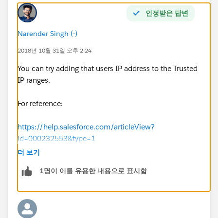
인정받은 답변
Narender Singh (-)
2018년 10월 31일 오후 2:24
You can try adding that users IP address to the Trusted
IP ranges.
For reference:
https://help.salesforce.com/articleView?
id=000232553&type=1
더 보기
1명이 이를 유용한 내용으로 표시함