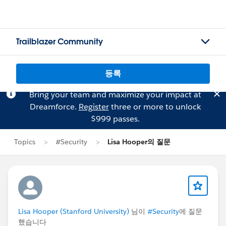
Trailblazer Community
등록
Bring your team and maximize your impact at
Dreamforce.
Register
three or more to unlock
$999 passes.
Topics
#Security
Lisa Hooper의 질문
Lisa Hooper (Stanford University)
님이
#Security
에 질문
했습니다