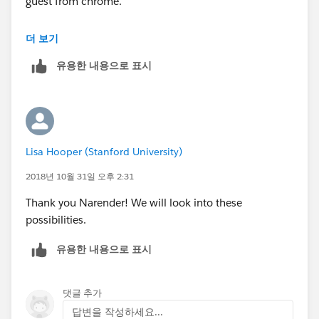
guest from chrome.
Following are solutions:
더 보기
유용한 내용으로 표시
1. change your broswer setting for cookie and use
same broser to login
2. Go to setup-> Network setting. Add your ip address.
Lisa Hooper (Stanford University)
You can also try following solutions:
2018년 10월 31일 오후 2:31
https://help.salesforce.com/articleView?
Thank you Narender! We will look into these
id=000232553&type=1
possibilities.
유용한 내용으로 표시
댓글 추가
답변을 작성하세요...