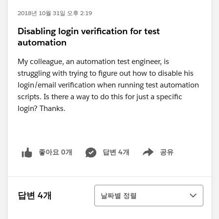
2018년 10월 31일 오후 2:19
Disabling login verification for test
automation
My colleague, an automation test engineer, is
struggling with trying to figure out how to disable his
login/email verification when running test automation
scripts. Is there a way to do this for just a specific
login? Thanks.
좋아요 0개
답변 4개
공유
Show menu
정렬
답변 4개
날짜별 정렬