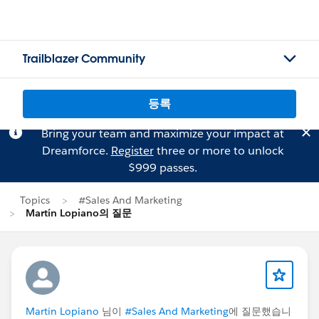
Trailblazer Community
등록
Bring your team and maximize your impact at
Dreamforce.
Register
three or more to unlock
$999 passes.
Topics
#Sales And Marketing
Martín Lopiano의 질문
Martín Lopiano
님이
#Sales And Marketing
에 질문했습니