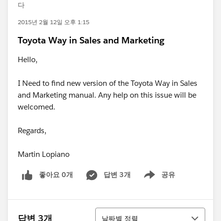
다
2015년 2월 12일 오후 1:15
Toyota Way in Sales and Marketing
Hello,
I Need to find new version of the Toyota Way in Sales
and Marketing manual. Any help on this issue will be
welcomed.
Regards,
Martin Lopiano
좋아요 0개
답변 3개
공유
Show menu
정렬
답변 3개
날짜별 정렬