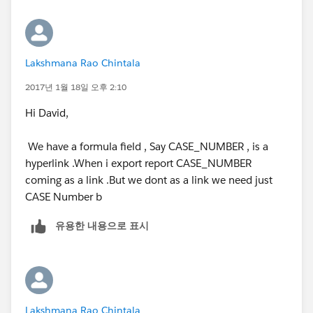
Lakshmana Rao Chintala
2017년 1월 18일 오후 2:10
Hi David,
We have a formula field , Say CASE_NUMBER , is a
hyperlink .When i export report CASE_NUMBER
coming as a link .But we dont as a link we need just
CASE Number b
유용한 내용으로 표시
Lakshmana Rao Chintala