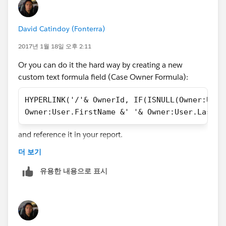
David Catindoy (Fonterra)
2017년 1월 18일 오후 2:11
Or you can do it the hard way by creating a new
custom text formula field (Case Owner Formula):
HYPERLINK('/'& OwnerId, IF(ISNULL(Owner:User
Owner:User.FirstName &' '& Owner:User.LastNa
and reference it in your report.
더 보기
유용한 내용으로 표시