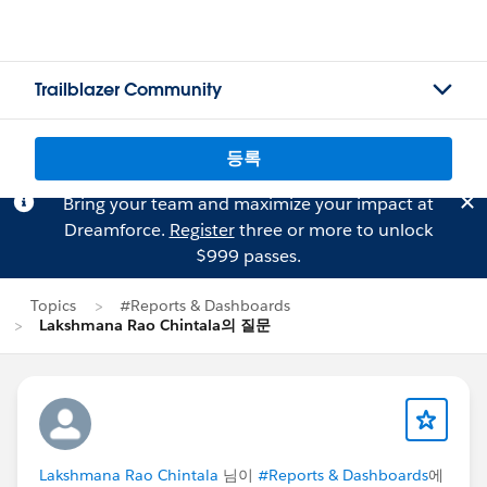
Trailblazer Community
등록
Bring your team and maximize your impact at
Dreamforce.
Register
three or more to unlock
$999 passes.
Topics
#Reports & Dashboards
Lakshmana Rao Chintala의 질문
Lakshmana Rao Chintala
님이
#Reports & Dashboards
에