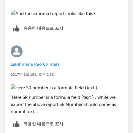
유용한 내용으로 표시
Lakshmana Rao Chintala
2017년 1월 18일 오후 2:38
Here SR number is a formula field (text ) . while we
export the above report SR Number should come as
noraml text
유용한 내용으로 표시