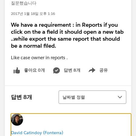
질문했습니다
2017년 1월 18일 오후 1:16
We have a requirement : in Reports if you
click on the a field it should open a new tab
..while export the same report that should
be a normal filed.
Like case owner in reports .
좋아요 0개
답변 8개
공유
Show menu
정렬
답변 8개
날짜별 정렬
David Catindoy (Fonterra)