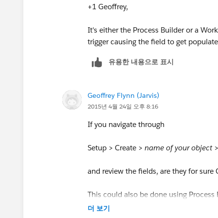
+1 Geoffrey,
It's either the Process Builder or a Wo
trigger causing the field to get populate
유용한 내용으로 표시
Geoffrey Flynn (Jarvis)
2015년 4월 24일 오후 8:16
If you navigate through
Setup > Create >
name of your object
and review the fields, are they for sur
This could also be done using Process B
there, or in a flow
더 보기