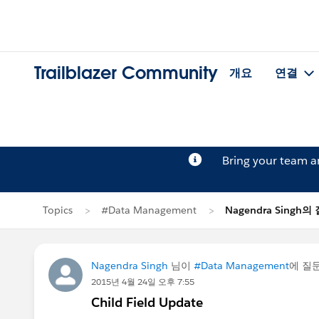
Trailblazer Community
개요
연결
Bring your team 
Topics
#Data Management
Nagendra Singh의
Nagendra Singh
님이
#Data Management
에 질
2015년 4월 24일 오후 7:55
Child Field Update