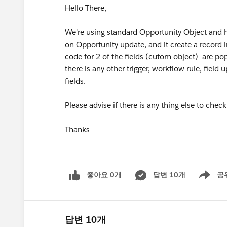
Hello There,
We're using standard Opportunity Object and h
on Opportunity update, and it create a record i
code for 2 of the fields (cutom object) are po
there is any other trigger, workflow rule, field
fields.
Please advise if there is any thing else to check 
Thanks
좋아요 0개
답변 10개
공
Show men
답변 10개