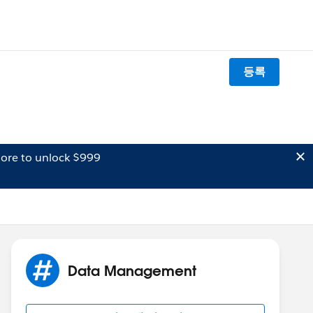
등록
ore to unlock $999
Data Management