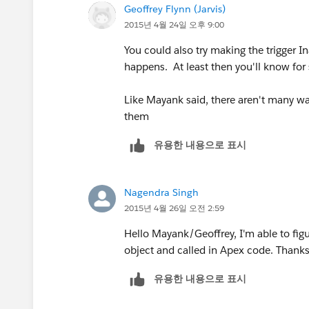
Geoffrey Flynn (Jarvis)
2015년 4월 24일 오후 9:00
You could also try making the trigger I
happens. At least then you'll know for sur
Like Mayank said, there aren't many way
them
유용한 내용으로 표시
Nagendra Singh
2015년 4월 26일 오전 2:59
Hello Mayank/Geoffrey, I'm able to figu
object and called in Apex code. Thanks
유용한 내용으로 표시