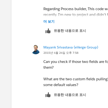
Regarding Process builder, This code wa
recently. I'm new to project and didn't
더 보기
Thanks
유용한 내용으로 표시
Mayank Srivastava (eVerge Group)
2015년 4월 24일 오후 7:58
Can you check if those two fields are fo
them?
What are the two custom fields pulling?
some default values?
유용한 내용으로 표시