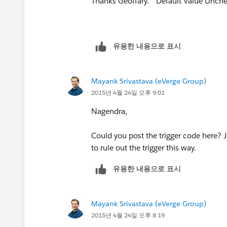
Thanks Geoffary. "Default Value Unch
유용한 내용으로 표시
Mayank Srivastava (eVerge Group)
2015년 4월 24일 오후 9:01
Nagendra,
Could you post the trigger code here? Jus
to rule out the trigger this way.
유용한 내용으로 표시
Mayank Srivastava (eVerge Group)
2015년 4월 24일 오후 8:19