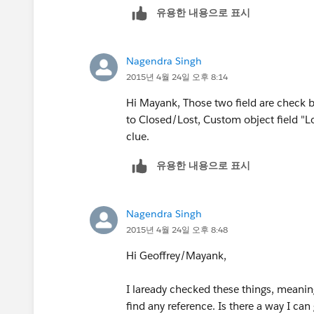
유용한 내용으로 표시
Nagendra Singh
2015년 4월 24일 오후 8:14
Hi Mayank, Those two field are check 
to Closed/Lost, Custom object field "Los
clue.
유용한 내용으로 표시
Nagendra Singh
2015년 4월 24일 오후 8:48
Hi Geoffrey/Mayank,
I laready checked these things, meaning 
find any reference. Is there a way I can