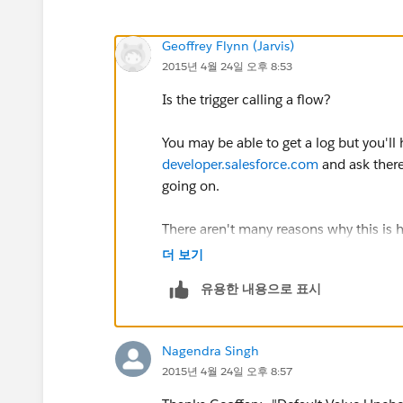
Geoffrey Flynn (Jarvis)
2015년 4월 24일 오후 8:53
Is the trigger calling a flow?
You may be able to get a log but you'll
developer.salesforce.com
and ask there
going on.
There aren't many reasons why this is
Are the fields created with a defaul
더 보기
That might be doing it as well
유용한 내용으로 표시
Nagendra Singh
2015년 4월 24일 오후 8:57