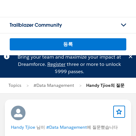
Trailblazer Community
등록
Bring your team and maximize your impact at
Dreamforce.
Register
three or more to unlock
$999 passes.
Topics
#Data Management
Handy Tjioe의 질문
Handy Tjioe
님이
#Data Management
에 질문했습니다