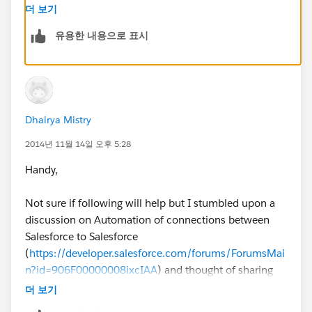
id=business_network_managing_leads.htm&language
더 보기
=en_US
)
유용한 내용으로 표시
Here are the discussion on trigger for Salesforce to
Salesforce record
sharing:
https://developer.salesforce.com/forums/For
umsMain?id=906F00000008zaFIAQ
Dhairya Mistry
(
https://developer.salesforce.com/forums/ForumsMai
n?id=906F00000008zaFIAQ
) and
2014년 11월 14일 오후 5:28
https://developer.salesforce.com/forums/ForumsMain
Handy,
?id=906F000000091WiIAI
Not sure if following will help but I stumbled upon a
One
discussion on Automation of connections between
more:
https://developer.salesforce.com/forums/Foru
Salesforce to Salesforce
msMain?id=906F000000092RKIAY
(
https://developer.salesforce.com/forums/ForumsMai
n?id=906F00000008ixcIAA
) and thought of sharing
with you. Hope this may get you started.
더 보기