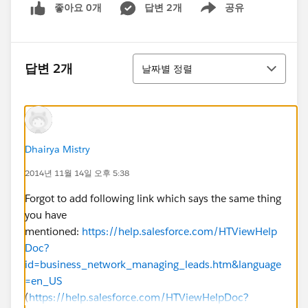
좋아요 0개
답변 2개
공유
Show menu
정렬
답변 2개
날짜별 정렬
Dhairya Mistry
2014년 11월 14일 오후 5:38
Forgot to add following link which says the same thing
you have
mentioned:
https://help.salesforce.com/HTViewHelp
Doc?
id=business_network_managing_leads.htm&language
=en_US
(
https://help.salesforce.com/HTViewHelpDoc?