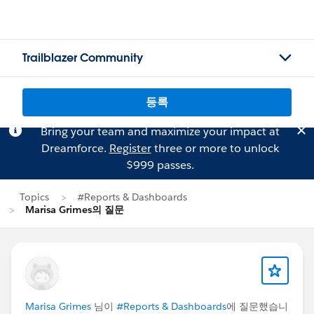
Trailblazer Community
등록
Bring your team and maximize your impact at
Dreamforce.
Register
three or more to unlock
$999 passes.
Topics
#Reports & Dashboards
Marisa Grimes의 질문
Marisa Grimes
님이
#Reports & Dashboards
에 질문했습니