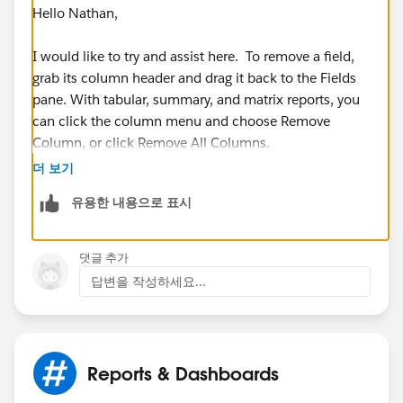
Hello Nathan,
I would like to try and assist here. To remove a field,
grab its column header and drag it back to the Fields
pane. With tabular, summary, and matrix reports, you
can click the column menu and choose Remove
Column, or click Remove All Columns.
더 보기
More details on how to format your reports please visit
유용한 내용으로 표시
our Help & Training section. Here is an article on how
this can be accomplished:
댓글 추가
https://help.salesforce.com/HTViewHelpDoc?
답변을 작성하세요...
id=reports_builder_fields.htm&language=en_US
I hope this information has been helpful. If this has
helped resolve your issue, please let us know by
Reports & Dashboards
marking the post as "Best Answer" to help others in
the community with similar questions.