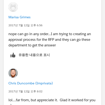
Mutual_Fund_Corporate_Accounting__c = False
)
Marisa Grimes
&& NOT(ISNEW())
2017년 7월 12일 오후 6:56
nope can go in any order...I am trying to creating an
approval process for the RFP and they can go these
department to get the answer
유용한 내용으로 표시
Chris Duncombe (Imprivata)
2017년 7월 12일 오후 8:02
lol....far from, but appreciate it. Glad it worked for you