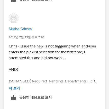
Marisa Grimes
2017년 7월 13일 오후 7:20
Chris - Issue the new is not triggering when end-user
enters the picklist selection for the first time; I
attempted this and did not work...
AND(
ISCHANGED( Required_Pending_Departments__c ),
더 보기
ISPICKVAL( Required_Pending_Departments__c ,
유용한 내용으로 표시
"Mutual Fund & Corporate Accounting"),