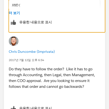
AND(
     ISCHANGED(Picklist__c),
더 보기
     ISPICKVAL(Picklist__c, "Accounting"),
유용한 내용으로 표시
​     Accounting_Checkbox__c = False
)
But then you need an immediate workflow field
update to set your Accounting_Checkbox__c to true.
Chris Duncombe (Imprivata)
2017년 7월 12일 오후 6:54
Do they have to follow the order? Like it has to go
through Accounting, then Legal, then Management,
then COO approval. Are you looking to ensure it
follows that order and cannot go backwards?
유용한 내용으로 표시