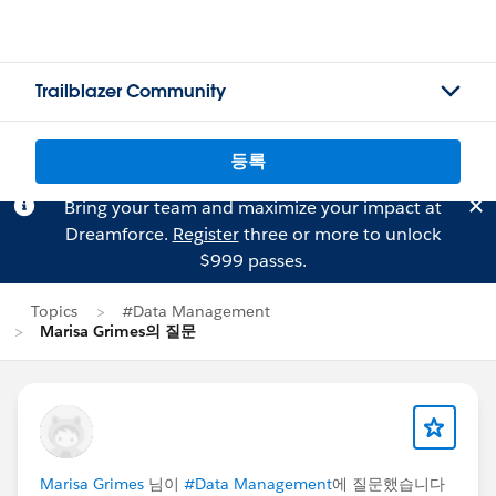
Trailblazer Community
등록
Bring your team and maximize your impact at
Dreamforce.
Register
three or more to unlock
$999 passes.
Topics
#Data Management
Marisa Grimes의 질문
Marisa Grimes
님이
#Data Management
에 질문했습니다