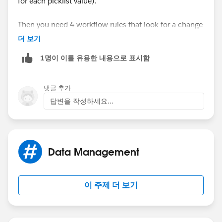
for each picklist value).
Then you need 4 workflow rules that look for a change
in your picklist and then check the appropriate
더 보기
checkbox for having been set to that value.
1명이 이를 유용한 내용으로 표시함
The rule would run everytime a record is created or
edited and the rule criteria would be a formula similar
댓글 추가
to below. This is for accounting and I made up field
답변을 작성하세요...
API names, you want to use your real API Names. You
will need to replicate this for each picklist value (using
the new checkbox field you created)
Data Management
AND(
이 주제 더 보기
     ISCHANGED(Picklist__c),
     ISPICKVAL(Picklist__c, "Accounting"),
​     Accounting_Checkbox__c = False