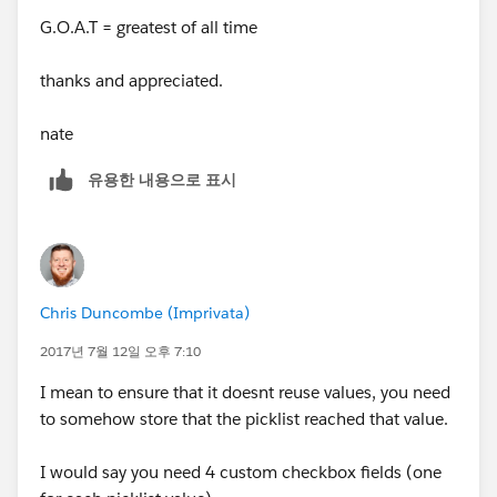
G.O.A.T = greatest of all time
thanks and appreciated.
nate
유용한 내용으로 표시
Chris Duncombe (Imprivata)
2017년 7월 12일 오후 7:10
I mean to ensure that it doesnt reuse values, you need
to somehow store that the picklist reached that value.
I would say you need 4 custom checkbox fields (one