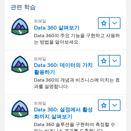
)
관련 학습
트레일
So now that you have the mechanism that is tracking
Data 360 살펴보기
whether or not its been a certain value, you just create
Data 360의 주요 기능을 구현하고 사용하
a validation rule that makes sure your not setting it
는 방법을 알아보세요.
back to a prior value. Somethign like below
트레일
Data 360: 데이터의 가치
AND(
활용하기
     ISCHANGED(Picklist__c),
Data 360의 개념과 비즈니스에 미치는 효
     OR(
과를 설명합니다.
          AND(
               ISPICKVAL(Picklist__c, "Accou
트레일
               Accounting_Checkbox__c = True
Data 360: 설정에서 활성
          ),
화까지 살펴보기
​          AND(
Data 360 솔루션을 구현하여 측정할 수
               ISPICKVAL(Picklist__c, "Legal
있는 비즈니스 결과를 도출합니다.