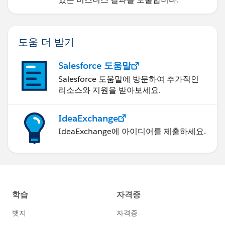
               Legal_Checkbox__c = True
​          ),
          AND(
도움 더 받기
               ISPICKVAL(Picklist__c, "Manag
               Mangement_Checkbox__c = True
Salesforce 도움말
​          ),
          AND(
Salesforce 도움말에 방문하여 추가적인
               ISPICKVAL(Picklist__c, "COO A
리소스와 지원을 받아보세요.
               COO_Approval_Checkbox__c = Tr
​          )
IdeaExchange
     )
IdeaExchange에 아이디어를 제출하세요.
)
Again, I'm using made up field API Names, so you
would need to use the real names.
Hope this helps