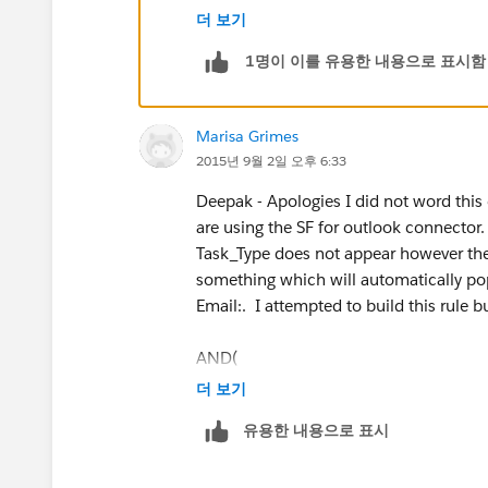
Add an Immediate Action -
Field 
더 보기
Field to Update: Task Type
Set it to - Email
1명이 이를 유용한 내용으로 표시함
Activate
Marisa Grimes
2015년 9월 2일 오후 6:33
Deepak - Apologies I did not word this
are using the SF for outlook connector
Task_Type does not appear however the
something which will automatically pop
Email:. I attempted to build this rule b
AND(
더 보기
BEGINS((Subject), "Email:"),
유용한 내용으로 표시
ISPICKVAL(Task_Type__c ) = "Email"