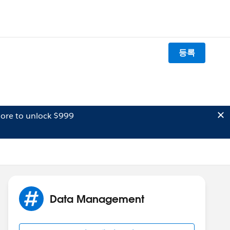
등록
ore to unlock $999
Data Management