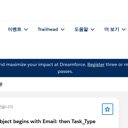
이벤트
Trailhead
도움말
더 보기
and maximize your impact at Dreamforce.
Register
three or m
passes.
질문
했습니다
ubject begins with Email: then Task_Type