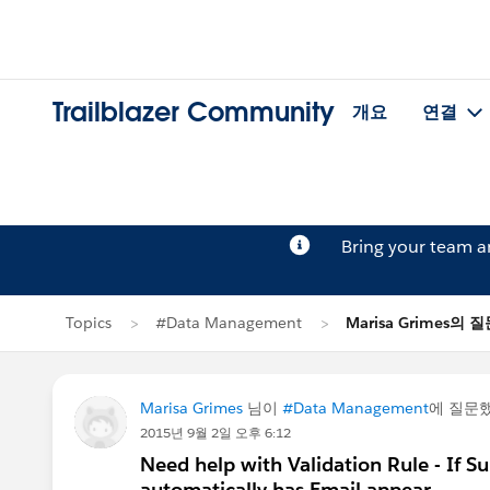
Trailblazer Community
개요
연결
Bring your team 
Topics
#Data Management
Marisa Grimes의 
Marisa Grimes
님이
#Data Management
에 질문
2015년 9월 2일 오후 6:12
Need help with Validation Rule - If S
automatically has Email appear.