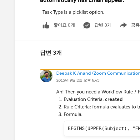
Task Type is a picklist option.
좋아요 0개
답변 3개
공유
Show menu
답변 3개
Deepak K Anand (‎‎‎‎‎‎Zoom Communication
2015년 9월 2일 오후 6:43
Ah! Then you need a Workflow Rule / F
Evaluation Criteria:
created
Rule Criteria: formula evaluates to t
Formula:
BEGINS(UPPER(Subject), "E