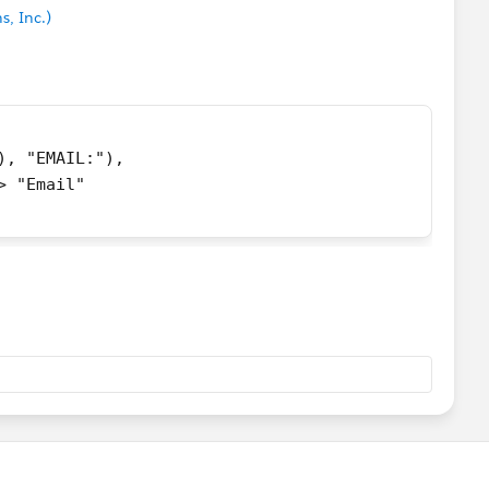
s, Inc.)
t), "EMAIL:"),
> "Email"