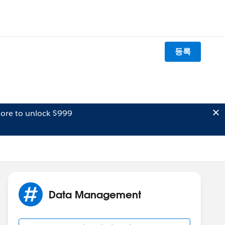
등록
ore to unlock $999
Data Management