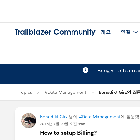
Trailblazer Community
개요
연결
Bring your team 
Topics
#Data Management
Benedikt Girz의 질
Benedikt Girz
님이
#Data Management
에 질문
2016년 7월 20일 오전 9:55
How to setup Billing?