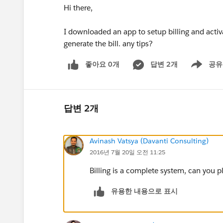
Hi there,
I downloaded an app to setup billing and activa
generate the bill. any tips?
좋아요 0개
답변 2개
공유
Show menu
답변 2개
Avinash Vatsya (Davanti Consulting)
2016년 7월 20일 오전 11:25
Billing is a complete system, can you p
유용한 내용으로 표시