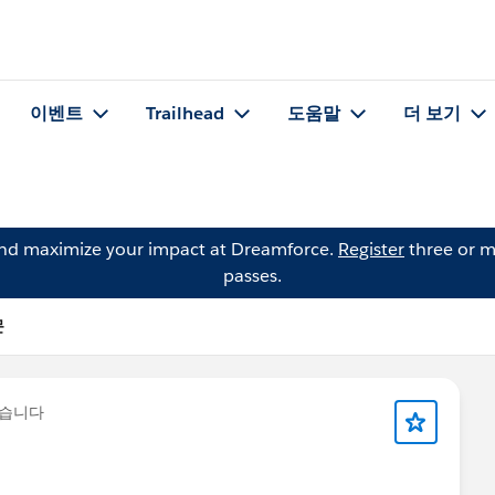
이벤트
Trailhead
도움말
더 보기
and maximize your impact at Dreamforce.
Register
three or m
passes.
문
했습니다