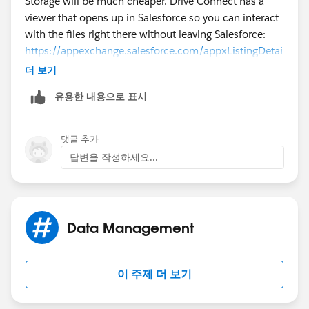
Storage will be much cheaper. Drive Connect has a
viewer that opens up in Salesforce so you can interact
with the files right there without leaving Salesforce:
https://appexchange.salesforce.com/appxListingDetai
l?listingId=a0N3A00000FMlVWUA1
더 보기
유용한 내용으로 표시
댓글 추가
답변을 작성하세요...
Data Management
이 주제 더 보기