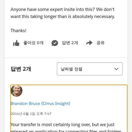
Anyone have some expert insite into this? We don't
want this taking longer than is absolutely necessary.
Thanks!
좋아요 0개
답변 2개
공유
Show menu
정렬
답변 2개
날짜별 정렬
Brandon Bruce (Cirrus Insight)
2014년 6월 1일 오후 7:47
Your transfer is most certainly long over, but we just
released an application for connecting files and folders