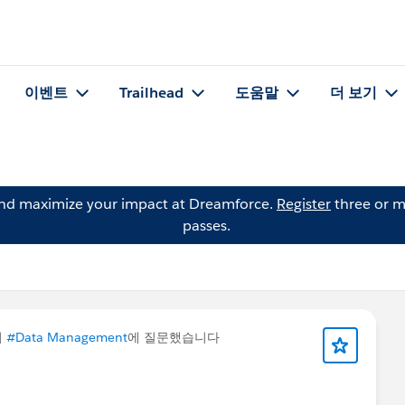
이벤트
Trailhead
도움말
더 보기
and maximize your impact at Dreamforce.
Register
three or m
passes.
이
#Data Management
에 질문했습니다