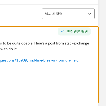
정렬
날짜별 정렬
인정받은 답변
ms to be quite doable. Here's a post from stackexchange
w to do it:
uestions/18909/find-line-break-in-formula-field
aiEasyLabel