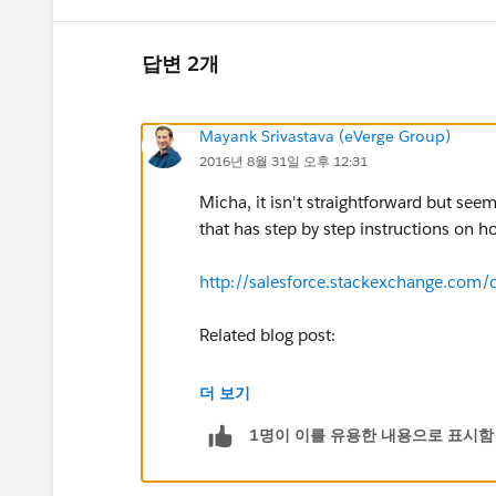
답변 2개
Mayank Srivastava (eVerge Group)
2016년 8월 31일 오후 12:31
Micha, it isn't straightforward but see
that has step by step instructions on ho
http://salesforce.stackexchange.com/q
Related blog post:
https://tdd.instawiki.com/display/SF/
더 보기
1명이 이를 유용한 내용으로 표시함