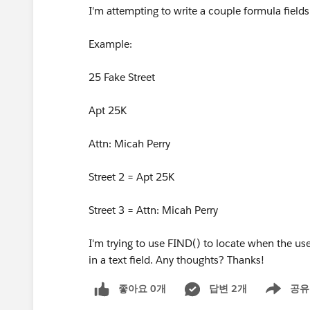
I'm attempting to write a couple formula fields t
Example:
25 Fake Street
Apt 25K
Attn: Micah Perry
Street 2 = Apt 25K
Street 3 = Attn: Micah Perry
I'm trying to use FIND() to locate when the user
in a text field. Any thoughts? Thanks!
좋아요 0개
답변 2개
공유
Show menu