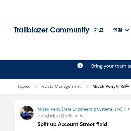
Trailblazer Community
개요
연결
Bring your team 
Topics
#Data Management
Micah Perry의 질문
Micah Perry (Tate Engineering Systems, Inc)
님
2016년 8월 31일 오후 12:14
Split up Account Street field