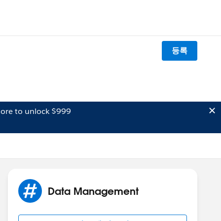
등록
ore to unlock $999
Data Management