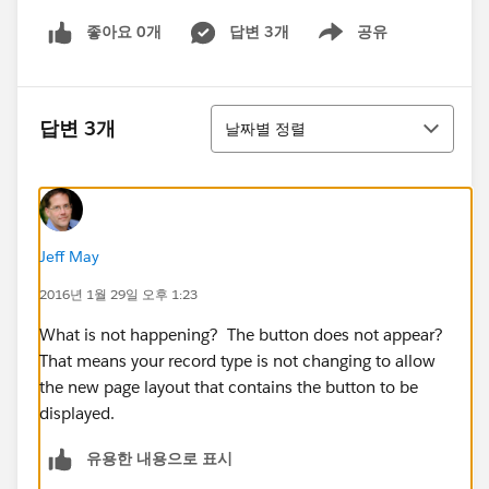
좋아요 0개
답변 3개
공유
Show menu
정렬
답변 3개
날짜별 정렬
Jeff May
2016년 1월 29일 오후 1:23
What is not happening? The button does not appear?
That means your record type is not changing to allow
the new page layout that contains the button to be
displayed.
유용한 내용으로 표시