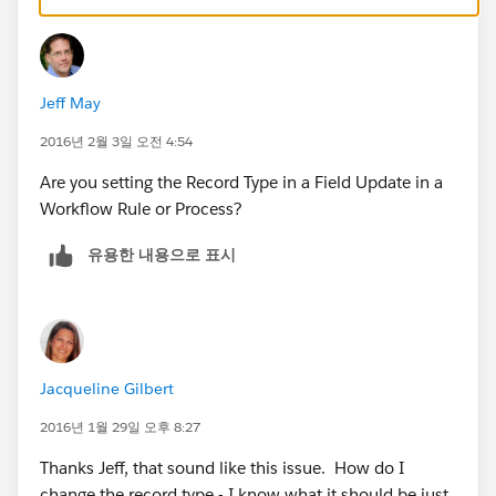
Jeff May
2016년 2월 3일 오전 4:54
Are you setting the Record Type in a Field Update in a
Workflow Rule or Process?
유용한 내용으로 표시
Jacqueline Gilbert
2016년 1월 29일 오후 8:27
Thanks Jeff, that sound like this issue. How do I
change the record type - I know what it should be just