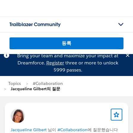
Trailblazer Community
등록
Bring your team and maximize your impact at
Dreamforce.
Register
three or more to unlock
$999 passes.
Topics
#Collaboration
Jacqueline Gilbert의 질문
Jacqueline Gilbert
님이
#Collaboration
에 질문했습니다