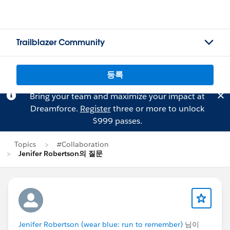
Trailblazer Community
등록
Bring your team and maximize your impact at
Dreamforce.
Register
three or more to unlock
$999 passes.
Topics
#Collaboration
Jenifer Robertson의 질문
Jenifer Robertson (wear blue: run to remember)
님이