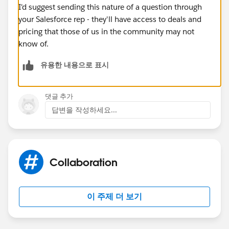
I'd suggest sending this nature of a question through
your Salesforce rep - they'll have access to deals and
pricing that those of us in the community may not
know of.
유용한 내용으로 표시
댓글 추가
답변을 작성하세요...
Collaboration
이 주제 더 보기