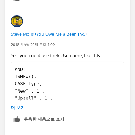
Steve Molis (You Owe Me a Beer, Inc.)
2018년 4월 24일 오후 1:09
Yes, you could use their Username, like this
AND(
ISNEW(),
CASE(Type,
"New" , 1 ,
"Upsell" , 1 ,
0 ) = 1 ,
더 보기
Converted_from_Lead__c = FALSE,
유용한 내용으로 표시
CASE($User.Username ,
"UserA@your.org", 1,
"UserB@your.org", 1,