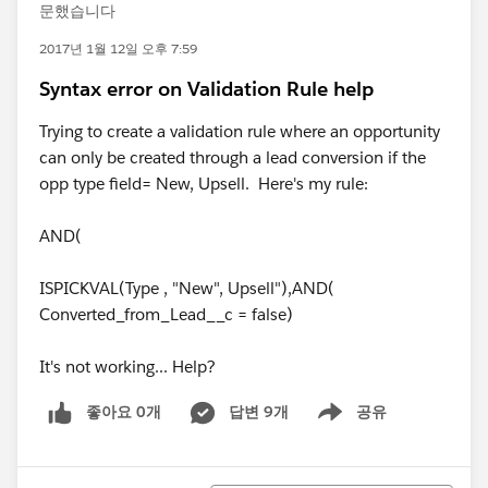
문했습니다
2017년 1월 12일 오후 7:59
Syntax error on Validation Rule help
Trying to create a validation rule where an opportunity
can only be created through a lead conversion if the
opp type field= New, Upsell. Here's my rule:
AND(
ISPICKVAL(Type , "New", Upsell"),AND(
Converted_from_Lead__c = false)
It's not working... Help?
좋아요 0개
답변 9개
공유
Show menu