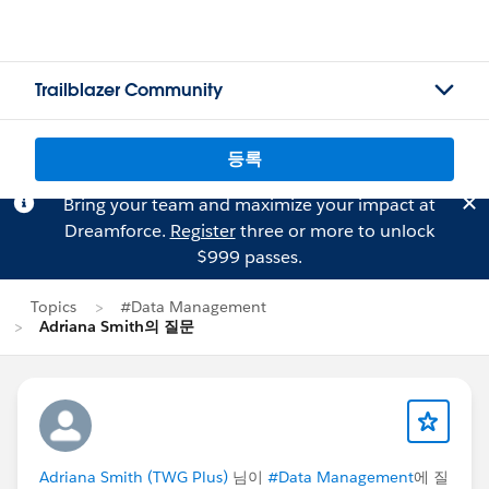
Trailblazer Community
등록
Bring your team and maximize your impact at
Dreamforce.
Register
three or more to unlock
$999 passes.
Topics
#Data Management
Adriana Smith의 질문
Adriana Smith (TWG Plus)
님이
#Data Management
에 질