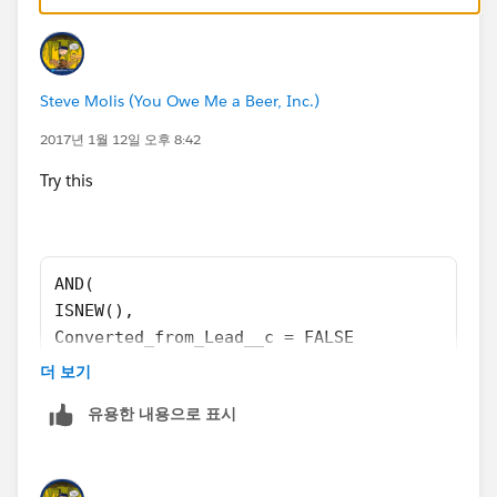
Converted_from_Lead__c = FALSE
)
Steve Molis (You Owe Me a Beer, Inc.)
2017년 1월 12일 오후 8:42
Try this
AND(
ISNEW(),
Converted_from_Lead__c = FALSE
)
더 보기
유용한 내용으로 표시