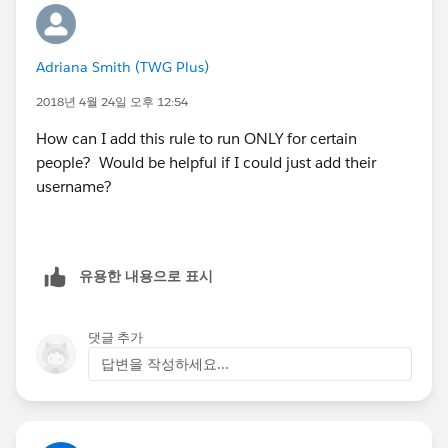
"UserC@your.org", 1,
0) = 1
Adriana Smith (TWG Plus)
)
2018년 4월 24일 오후 12:54
How can I add this rule to run ONLY for certain
people? Would be helpful if I could just add their
username?
유용한 내용으로 표시
댓글 추가
답변을 작성하세요...