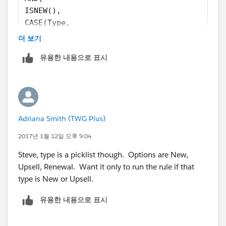
ISNEW(),
CASE(Type,
"New" , 1 ,
더 보기
"Renewal" , 1 ,
유용한 내용으로 표시
"Upsell" , 1 ,
0 ) = 1 ,
Converted_from_Lead__c = FALSE
)
Adriana Smith (TWG Plus)
2017년 1월 12일 오후 9:04
Steve, type is a picklist though. Options are New,
Upsell, Renewal. Want it only to run the rule if that
type is New or Upsell.
유용한 내용으로 표시