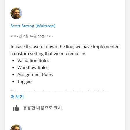
Scott Strong (Waitrose)
2017년 2월 14일 오전 9:25
In case it's useful down the line, we have implemented
a custom setting that we reference in:
Validation Rules
Workflow Rules
Assignment Rules
Triggers
This way rather than amending loads of validation
더 보기
rules or workflows to add a single user, we just need to
add the user record to the custom setting.
유용한 내용으로 표시
Custom Setting