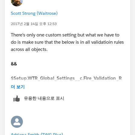
Scott Strong (Waitrose)
2017년 2월 14일 오후 12:53
There's only one custom setting but what we have to
do is make sure that the below is in all validatioin rules
across all objects.
Example of validation Rule
&&
isNew()
$Setup.WTR_Global_Settings__c.Fire_Validation_R
&&
ules__c
더 보기
isPickval(Case__r.wtr_RecordType__c,'Quick Log')
유용한 내용으로 표시
I did find that some validaiton rules didn't have this so
I was hitting the validation rule, even though I added
&&
myself to the custom settings. Once I added the above
to the validaiton rule, I bypassed it.
$Setup.WTR_Global_Settings__c.Fire_Validation_R
ules__c
Adriana Smith (TWG Plus)