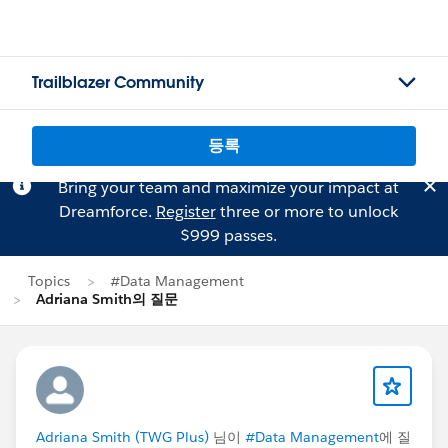
Trailblazer Community
등록
Bring your team and maximize your impact at
Dreamforce.
Register
three or more to unlock
$999 passes.
Topics
#Data Management
Adriana Smith의 질문
Adriana Smith (TWG Plus)
님이
#Data Management
에 질