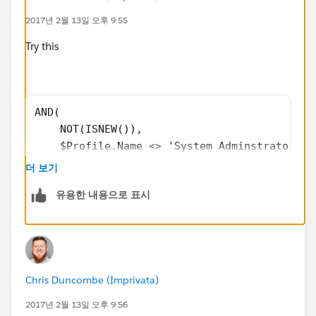
2017년 2월 13일 오후 9:55
Try this
AND(
    NOT(ISNEW()),
    $Profile.Name <> 'System Adminstrator',
    CASE(
더 보기
        PRIORVALUE(StageName),
유용한 내용으로 표시
        "Closed Won", 1,
        "Closed Lost", 1,
        "Closed Discontinued", 1,
        0
Chris Duncombe (Imprivata)
    ) = 1
)
2017년 2월 13일 오후 9:56