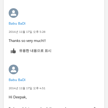
        location.reload();
    }
    else{
        alert(
Babu BaDi
            "An Error has Occurred. Error: \
            result[0].errors.message
2014년 11월 17일 오후 5:28
        );
Thanks so very much!!
    }
}
유용한 내용으로 표시
catch(e){
    alert(
        "An unexpected Error has Occurred. E
        e
    );
Babu BaDi
}
2014년 11월 17일 오후 4:51
Hi Deepak,