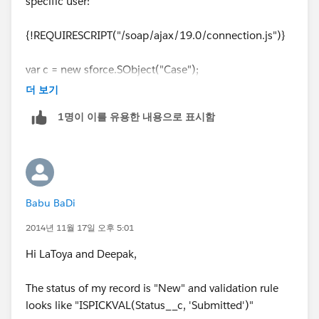
specific user:
{!REQUIRESCRIPT("/soap/ajax/19.0/connection.js")}
var c = new sforce.SObject("Case");
더 보기
c.id
= "{!
Case.Id
}";
1명이 이를 유용한 내용으로 표시함
c.Status = "Done";
c.OwnerId = "005j0000000ZztZ";
Babu BaDi
result = sforce.connection.update([c]);
2014년 11월 17일 오후 5:01
window.location.reload();
Hi LaToya and Deepak,
Looks like you're just missing the step where you
The status of my record is "New" and validation rule
indicate the actual record that you're updating. See
looks like "ISPICKVAL(Status__c, 'Submitted')"
the bolded line below.