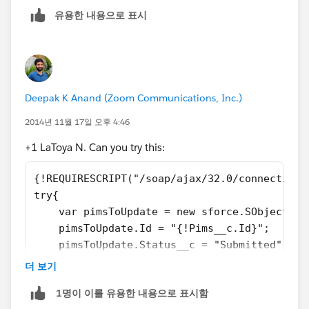
유용한 내용으로 표시
Try this:
{!requireScript("/soap/ajax/23.0/connection.js")}
var newpims= new sforce.SObject("Pims__c");
Deepak K Anand (‎‎‎‎‎‎Zoom Communications, Inc.)
newpims.id
= {!Pims__c.id}";
2014년 11월 17일 오후 4:46
+1 LaToya N. Can you try this:
newpims.ownerid = '00GK0000001079k';
{!REQUIRESCRIPT("/soap/ajax/32.0/connection.
newpims.Status__c="Submitted";
try{
    var pimsToUpdate = new sforce.SObject("P
.....
    pimsToUpdate.Id = "{!Pims__c.Id}";
    pimsToUpdate.Status__c = "Submitted";
Hope that helps!
    pimsToUpdate.OwnerId = "00GK0000001079k"
더 보기
    var result = sforce.connection.update([p
- LT
1명이 이를 유용한 내용으로 표시함
    if(result[0].success === "true"){