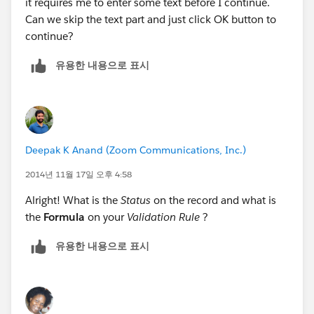
it requires me to enter some text before I continue.
Can we skip the text part and just click OK button to
continue?
유용한 내용으로 표시
Deepak K Anand (‎‎‎‎‎‎Zoom Communications, Inc.)
2014년 11월 17일 오후 4:58
Alright! What is the
Status
on the record and what is
the
Formula
on your
Validation Rule
?
유용한 내용으로 표시