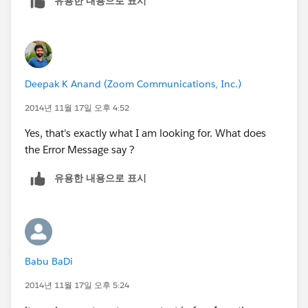
유용한 내용으로 표시
    }
    else{
        alert(
            "This record has already been Su
        );
Deepak K Anand (‎‎‎‎‎‎Zoom Communications, Inc.)
    }
}
2014년 11월 17일 오후 4:52
catch(e){
Yes, that's exactly what I am looking for. What does
    alert(
the Error Message say ?
        "An unexpected Error has Occurred. E
        e
유용한 내용으로 표시
    );
}
Babu BaDi
2014년 11월 17일 오후 5:24