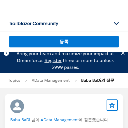
Trailblazer Community
등록
Bring your team and maximize your impact at
Dreamforce.
Register
three or more to unlock
$999 passes.
Topics
#Data Management
Babu BaDi의 질문
Babu BaDi
님이
#Data Management
에 질문했습니다