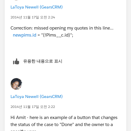
LaToya Newell (GearsCRM)
2014년 11월 17일 오전 2:24
Correction: missed opening my quotes in this line...
newpims.id
= "{!Pims__c.id}";
유용한 내용으로 표시
LaToya Newell (GearsCRM)
2014년 11월 17일 오전 2:22
Hi Amit - here is an example of a button that changes
the status of the case to "Done" and the owner to a