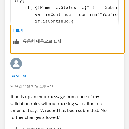
try{
    if("{!Pims__c.Status__c}" !== "Submitted
        var isContinue = confirm("You're abo
        if(isContinue){
            var pimsToUpdate = new sforce.SO
더 보기
            pimsToUpdate.Id = "{!Pims__c.Id}
유용한 내용으로 표시
            pimsToUpdate.Status__c = "Submit
            pimsToUpdate.OwnerId = "00GK0000
            var result = sforce.connection.u
            if(result[0].success === "true")
                location.reload();
Babu BaDi
            }
            else{
2014년 11월 17일 오후 4:56
                alert(
It pulls up an error message from once of my
                    "An Error has Occurred. 
validation rules without meeting validation rule
                    result[0].errors.message
criteria. It says "A record has been submitted. No
                );
further changes allowed."
            }
        }