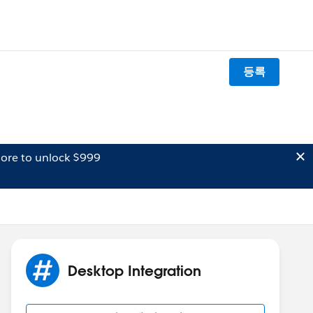
등록
ore to unlock $999
Desktop Integration