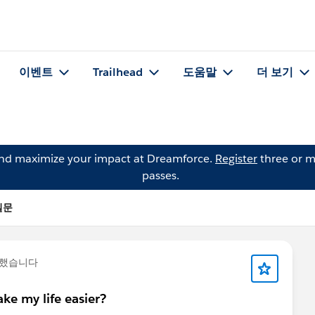
이벤트
Trailhead
도움말
더 보기
and maximize your impact at Dreamforce.
Register
three or m
passes.
 질문
문했습니다
e my life easier?