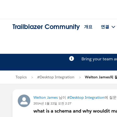
Trailblazer Community
개요
연결
Bring your team 
Topics
#Desktop Integration
Welton James의
Welton James
님이
#Desktop Integration
에 질
2014년 1월 22일 오전 2:27
what is a schema and why wouldit mak