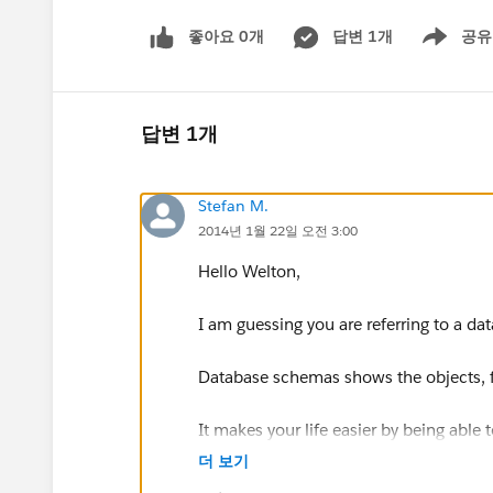
좋아요 0개
답변 1개
공유
Show menu
답변 1개
Stefan M.
2014년 1월 22일 오전 3:00
Hello Welton,
I am guessing you are referring to a d
Database schemas shows the objects, fi
It makes your life easier by being able
for customizing or extending Salesforc
더 보기