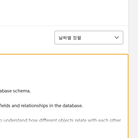
정렬
날짜별 정렬
atabase schema.
elds and relationships in the database.
 to understand how different objects relate with each other
e.