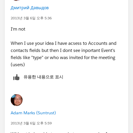
Дмитрий Давыдов
2013년 3월 6일 오후 5:36
I'm not
When I use your idea I have acsess to Accounts and
contacts fields but then I dont see inportant Event's
fields like "type" or who was invited for the meeting
(users)
유용한 내용으로 표시
Adam Marks (Suntrust)
2013년 3월 6일 오후 5:59