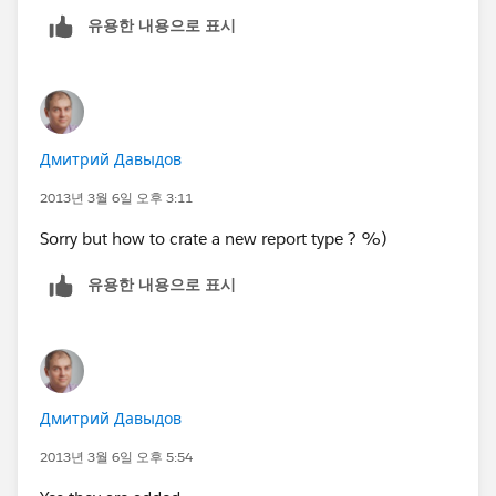
유용한 내용으로 표시
Дмитрий Давыдов
2013년 3월 6일 오후 3:11
Sorry but how to crate a new report type ? %)
유용한 내용으로 표시
Дмитрий Давыдов
2013년 3월 6일 오후 5:54