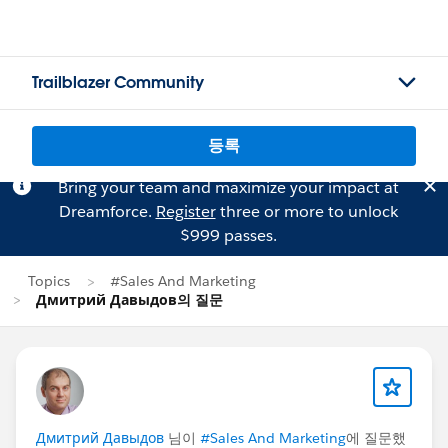
Trailblazer Community
등록
Bring your team and maximize your impact at
Dreamforce.
Register
three or more to unlock
$999 passes.
Topics
#Sales And Marketing
Дмитрий Давыдов의 질문
Дмитрий Давыдов
님이
#Sales And Marketing
에 질문했