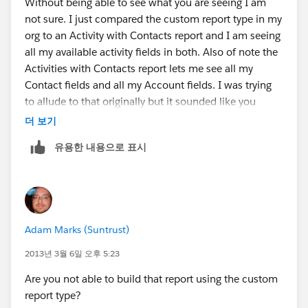
Without being able to see what you are seeing I am
not sure. I just compared the custom report type in my
org to an Activity with Contacts report and I am seeing
all my available activity fields in both. Also of note the
Activities with Contacts report lets me see all my
Contact fields and all my Account fields. I was trying
to allude to that originally but it sounded like you
weren't seeing the same thing. Again keep in mind
더 보기
there is no way to drill into invitees. Or at least no way
유용한 내용으로 표시
I am aware of.
Adam Marks (Suntrust)
2013년 3월 6일 오후 5:23
Are you not able to build that report using the custom
report type?