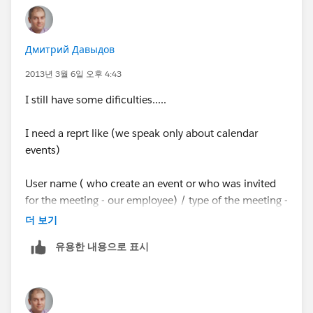
Дмитрий Давыдов
2013년 3월 6일 오후 4:43
I still have some dificulties.....
I need a reprt like (we speak only about calendar
events)
User name ( who create an event or who was invited
for the meeting - our employee) / type of the meeting -
event / start date / end date / Account name /
더 보기
account customized field #1 / Account customized
유용한 내용으로 표시
field #2 / Contact name ( employee of our customer-
account)