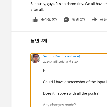
Seriously, guys. It's so damn tiny. We all have 
after all.
좋아요 0개
답변 2개
공유
Show menu
답변 2개
Sachin Das (Salesforce)
2014년 8월 25일 오전 3:10
Hi
Could I have a screenshot of the input
Does it happen with all the posts?
Any changes made?