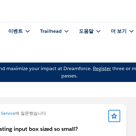
이벤트
Trailhead
도움말
더 보기
and maximize your impact at Dreamforce.
Register
three or m
passes.
Service
에 질문했습니다
ng input box sized so small?