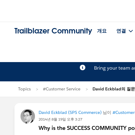
Trailblazer Community
개요
연결
Bring your team 
Topics
#Customer Service
David Eckblad의 질문
David Eckblad (SPS Commerce)
님이
#Customer 
2014년 8월 19일 오후 3:27
Why is the SUCCESS COMMUNITY posti