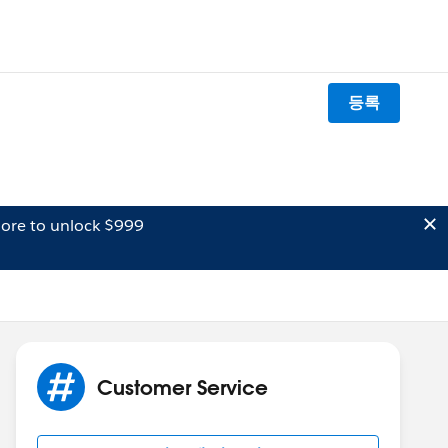
등록
ore to unlock $999
Customer Service