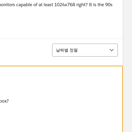
monitors capable of at least 1024x768 right? It is the 90s
정렬
날짜별 정렬
 box?