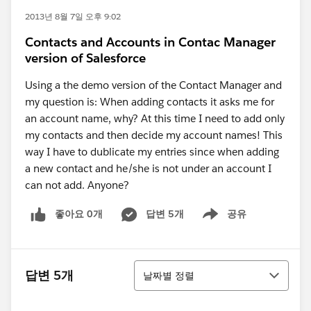
2013년 8월 7일 오후 9:02
Contacts and Accounts in Contac Manager
version of Salesforce
Using a the demo version of the Contact Manager and
my question is: When adding contacts it asks me for
an account name, why? At this time I need to add only
my contacts and then decide my account names! This
way I have to dublicate my entries since when adding
a new contact and he/she is not under an account I
can not add. Anyone?
좋아요 0개
답변 5개
공유
Show menu
정렬
답변 5개
날짜별 정렬