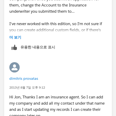
them, change the Account to the Insurance
underwriter you submitted them to...
I've never worked with this edition, so I'm not sure if
you can create additional custom fields, or if there's
the Partners related list on contacts/accounts, but
더 보기
another common use case would be to use The
유용한 내용으로 표시
Account field for your company, then also add the
Insurance underwriters/companies as Accounts, and
add them as partners to your contacts.
Essentially, linking one contact to multiple Accounts,
dimitris provatas
for different purposes. Look into that to see what
options you have.
2013년 8월 7일 오후 9:12
Hi Jon, Thanks I am an insurance agent. So I can add
my company and add all my contact under that name
and as I start updating my records I can create their
company later on ...