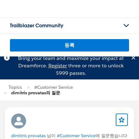
Trailblazer Community
등록
Bring your team and maximize your impact at
Dreamforce.
Register
three or more to unlock
$999 passes.
Topics
#Customer Service
dimitris provatas의 질문
dimitris provatas
님이
#Customer Service
에 질문했습니다