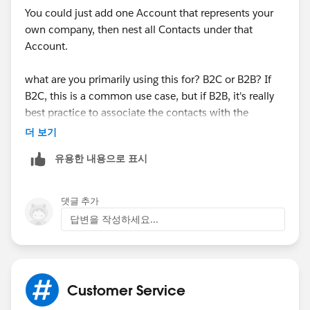
You could just add one Account that represents your
own company, then nest all Contacts under that
Account.
what are you primarily using this for? B2C or B2B? If
B2C, this is a common use case, but if B2B, it's really
best practice to associate the contacts with the
Company (Account) they work for.
더 보기
유용한 내용으로 표시
In Salesforce, Account does not necessarily mean the
Account = Active Customer. It's simply used to store
ANY business you associate with, be it a client,
댓글 추가
Vendor, Partner, etc...
답변을 작성하세요...
Customer Service