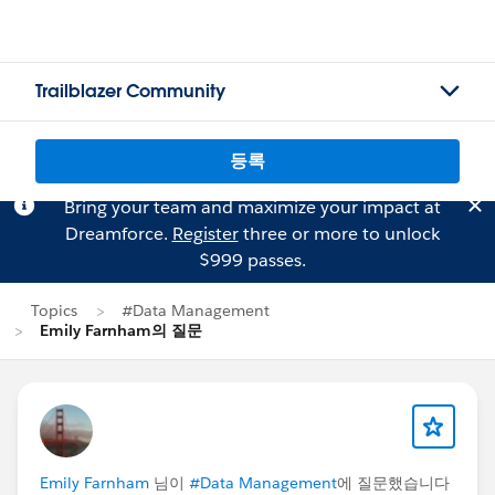
Trailblazer Community
등록
Bring your team and maximize your impact at
Dreamforce.
Register
three or more to unlock
$999 passes.
Topics
#Data Management
Emily Farnham의 질문
Emily Farnham
님이
#Data Management
에 질문했습니다