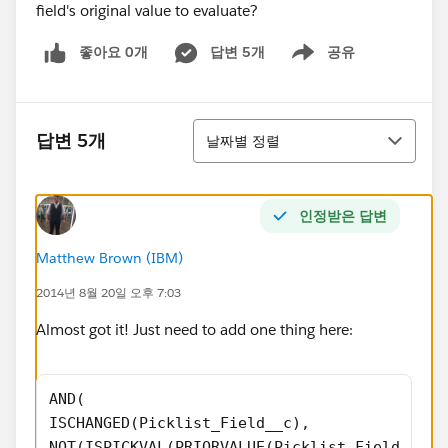
field's original value to evaluate?
좋아요 0개
답변 5개
공유
Show menu
정렬
답변 5개
날짜별 정렬
인정받은 답변
Matthew Brown (IBM)
2014년 8월 20일 오후 7:03
Almost got it! Just need to add one thing here:
AND(
ISCHANGED(Picklist_Field__c),
NOT(ISPICKVAL(PRIORVALUE(Picklist_Field__c),