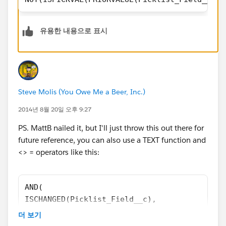
유용한 내용으로 표시
Steve Molis (You Owe Me a Beer, Inc.)
2014년 8월 20일 오후 9:27
PS. MattB nailed it, but I'll just throw this out there for
future reference, you can also use a TEXT function and
<> = operators like this:
AND(
ISCHANGED(Picklist_Field__c),
TEXT(PRIORVALUE(Picklist_Field__c)) <> "X")
더 보기