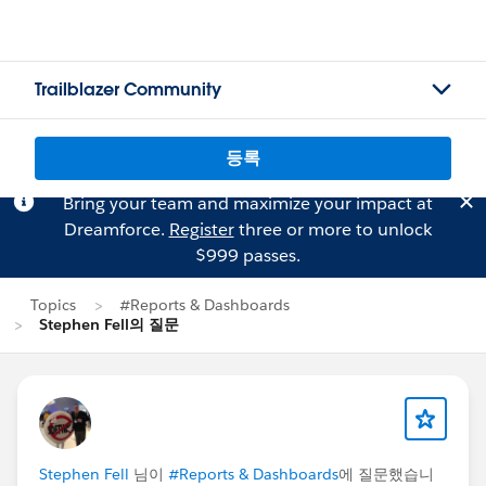
Trailblazer Community
등록
Bring your team and maximize your impact at
Dreamforce.
Register
three or more to unlock
$999 passes.
Topics
#Reports & Dashboards
Stephen Fell의 질문
Stephen Fell
님이
#Reports & Dashboards
에 질문했습니