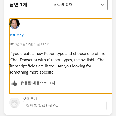
정렬
답변 1개
날짜별 정렬
Jeff May
2013년 2월 12일 오전 11:12
If you create a new Report type and choose one of the
'Chat Transcript with x' report types, the available Chat
Transcript fields are listed. Are you looking for
something more specific?
유용한 내용으로 표시
댓글 추가
답변을 작성하세요...