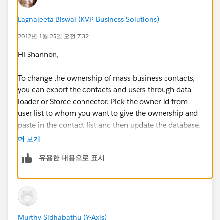
Lagnajeeta Biswal (KVP Business Solutions)
2012년 1월 25일 오전 7:32
Hi Shannon,
To change the ownership of mass business contacts,
you can export the contacts and users through data
loader or Sforce connector. Pick the owner Id from
user list to whom you want to give the ownership and
paste in the contact list and then update the database.
It will change the ownership of the Contacts to
더 보기
required people.
유용한 내용으로 표시
** If this anwer helps you, please click on 'yes' for Was
this helpful **
Regards,
Murthy Sidhabathu (Y-Axis)