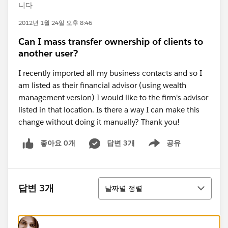
니다
2012년 1월 24일 오후 8:46
Can I mass transfer ownership of clients to
another user?
I recently imported all my business contacts and so I
am listed as their financial advisor (using wealth
management version) I would like to the firm's advisor
listed in that location. Is there a way I can make this
change without doing it manually? Thank you!
좋아요 0개
답변 3개
공유
Show menu
정렬
답변 3개
날짜별 정렬