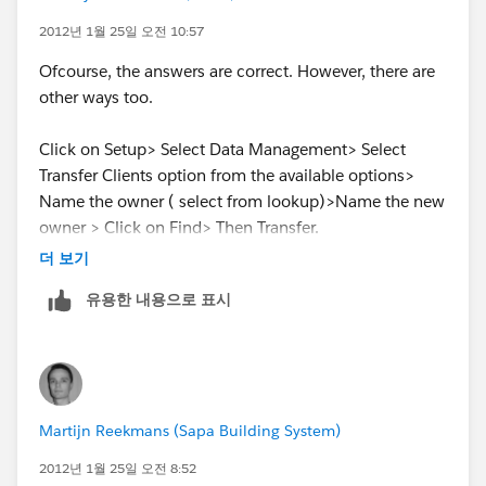
Lagnajeeta Biswal
2012년 1월 25일 오전 10:57
Ofcourse, the answers are correct. However, there are
www.kvpcorp.com
other ways too.
Click on Setup> Select Data Management> Select
Transfer Clients option from the available options>
Name the owner ( select from lookup)>Name the new
owner > Click on Find> Then Transfer.
더 보기
Here is the Hyperlink
유용한 내용으로 표시
FYI:
https://na1.salesforce.com/p/own/BulkTransfer?
ent=Account
Martijn Reekmans (Sapa Building System)
2012년 1월 25일 오전 8:52