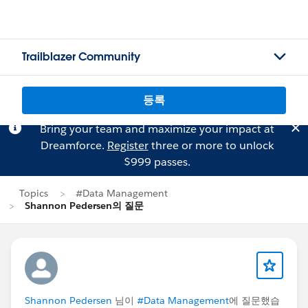
Trailblazer Community
등록
Bring your team and maximize your impact at
Dreamforce.
Register
three or more to unlock
$999 passes.
Topics
#Data Management
Shannon Pedersen의 질문
Shannon Pedersen
님이
#Data Management
에 질문했습