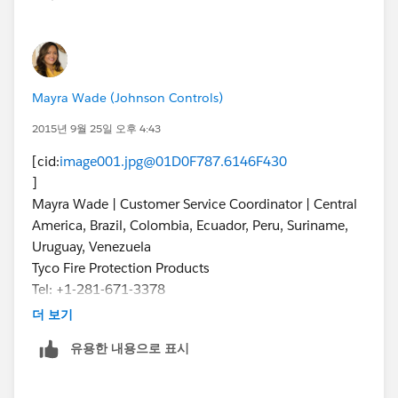
Mayra Wade (Johnson Controls)
2015년 9월 25일 오후 4:43
[cid:
image001.jpg@01D0F787.6146F430
]
Mayra Wade | Customer Service Coordinator | Central
America, Brazil, Colombia, Ecuador, Peru, Suriname,
Uruguay, Venezuela
Tyco Fire Protection Products
Tel: +1-281-671-3378
mawade@tycoint.com
|
www.ansul.com
|
더 보기
www.pyrochem.com
유용한 내용으로 표시