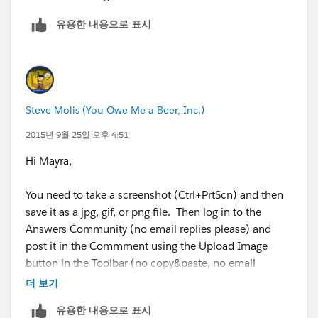
유용한 내용으로 표시
Steve Molis (You Owe Me a Beer, Inc.)
2015년 9월 25일 오후 4:51
Hi Mayra,
You need to take a screenshot (Ctrl+PrtScn) and then
save it as a jpg, gif, or png file. Then log in to the
Answers Community (no email replies please) and
post it in the Commment using the Upload Image
button in the Toolbar (no copy&paste, no email
replies, or attachments).
더 보기
유용한 내용으로 표시
Like this =>