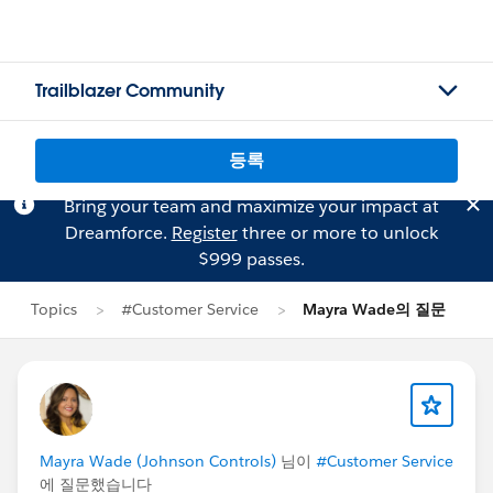
Trailblazer Community
등록
Bring your team and maximize your impact at
Dreamforce.
Register
three or more to unlock
$999 passes.
Topics
#Customer Service
Mayra Wade의 질문
Mayra Wade (Johnson Controls)
님이
#Customer Service
에 질문했습니다