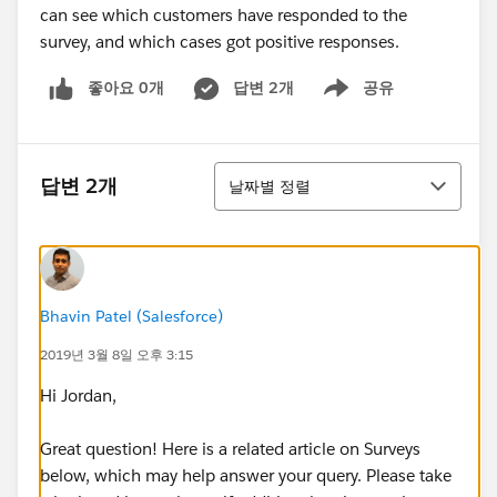
can see which customers have responded to the
survey, and which cases got positive responses.
좋아요 0개
답변 2개
공유
Show menu
정렬
답변 2개
날짜별 정렬
Bhavin Patel (Salesforce)
2019년 3월 8일 오후 3:15
Hi Jordan,
Great question! Here is a related article on Surveys
below, which may help answer your query. Please take