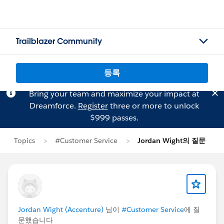
Trailblazer Community
등록
Bring your team and maximize your impact at
Dreamforce.
Register
three or more to unlock
$999 passes.
Topics
#Customer Service
Jordan Wight의 질문
Jordan Wight (Accenture)
님이
#Customer Service
에 질
문했습니다