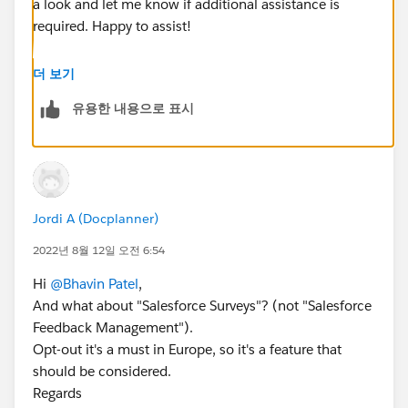
a look and let me know if additional assistance is
required. Happy to assist!
https://help.salesforce.com/articleView?
더 보기
id=concept_salesforce_surveys.htm&type=5
유용한 내용으로 표시
Thanks,
Bhavin
Jordi A (Docplanner)
2022년 8월 12일 오전 6:54
Hi
@Bhavin Patel
,
And what about "Salesforce Surveys"? (not "Salesforce
Feedback Management").
Opt-out it's a must in Europe, so it's a feature that
should be considered.
Regards