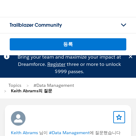
Trailblazer Community
등록
Bring your team and maximize your impact at
Dreamforce.
Register
three or more to unlock
$999 passes.
Topics
#Data Management
Keith Abrams의 질문
Keith Abrams
님이
#Data Management
에 질문했습니다