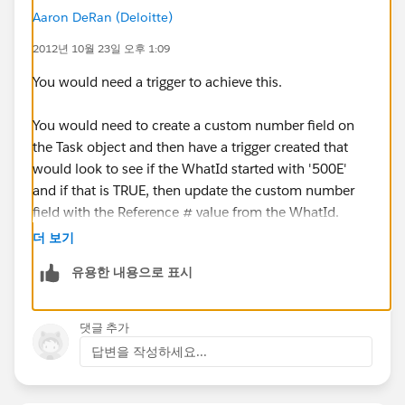
Aaron DeRan (Deloitte)
2012년 10월 23일 오후 1:09
You would need a trigger to achieve this.
You would need to create a custom number field on
the Task object and then have a trigger created that
would look to see if the WhatId started with '500E'
and if that is TRUE, then update the custom number
field with the Reference # value from the WhatId.
더 보기
유용한 내용으로 표시
댓글 추가
답변을 작성하세요...