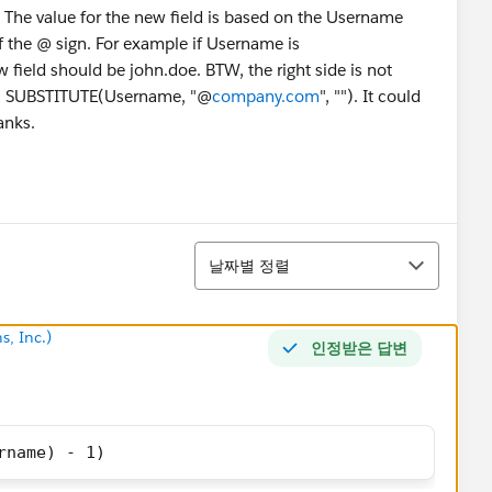
 The value for the new field is based on the Username
 of the @ sign. For example if Username is
w field should be john.doe. BTW, the right side is not
se - SUBSTITUTE(Username, "@
company.com
", ""). It could
hanks.
정렬
날짜별 정렬
s, Inc.)
인정받은 답변
rname) - 1)