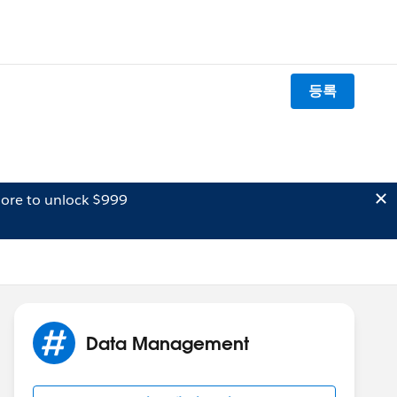
등록
ore to unlock $999
Data Management