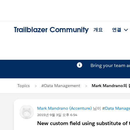
Trailblazer Community
개요
연결
Bring your team 
Topics
#Data Management
Mark Mandrano의
Mark Mandrano (Accenture)
님이
#Data Manag
2015년 9월 3일 오후 6:54
New custom field using substitute of