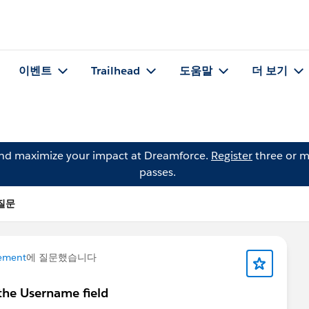
이벤트
Trailhead
도움말
더 보기
and maximize your impact at Dreamforce.
Register
three or m
passes.
 질문
ement
에 질문했습니다
 the Username field