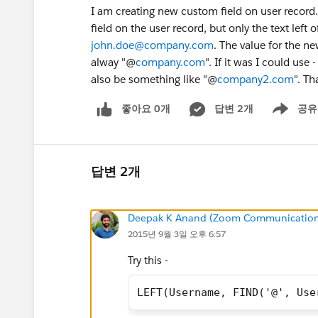
I am creating new custom field on user record.
field on the user record, but only the text left
john.doe@company.com
. The value for the ne
alway "@
company.com
". If it was I could u
also be something like "@
company2.com
". T
좋아요 0개
답변 2개
공유
Show menu
답변 2개
Deepak K Anand (‎‎‎‎‎‎Zoom Communication
2015년 9월 3일 오후 6:57
Try this -
LEFT(Username, FIND('@', Use