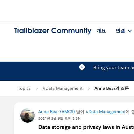
Trailblazer Community
개요
연결
Bring your team 
Topics
#Data Management
Anne Bear의 질문
Anne Bear (AMCS)
님이
#Data Management
에 
2014년 1월 9일 오전 3:39
Data storage and privacy laws in Aust