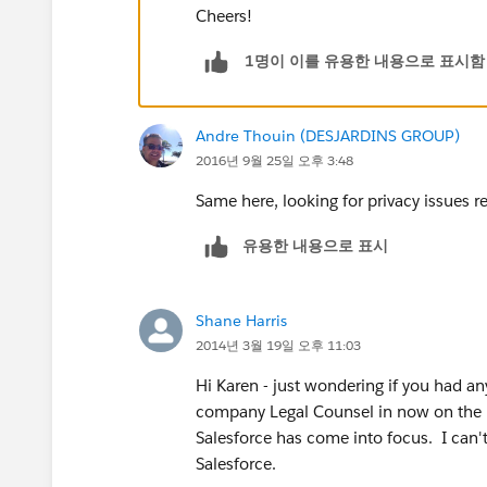
Cheers!
1명이 이를 유용한 내용으로 표시함
Andre Thouin (DESJARDINS GROUP)
2016년 9월 25일 오후 3:48
Same here, looking for privacy issues r
유용한 내용으로 표시
Shane Harris
2014년 3월 19일 오후 11:03
Hi Karen - just wondering if you had a
company Legal Counsel in now on the b
Salesforce has come into focus. I can'
Salesforce.