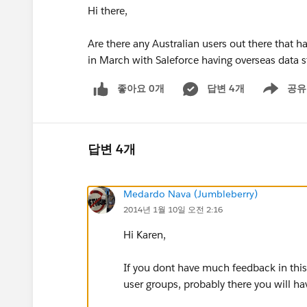
Hi there,
Are there any Australian users out there that 
in March with Saleforce having overseas data 
좋아요 0개
답변 4개
공유
Show menu
답변 4개
Medardo Nava (Jumbleberry)
2014년 1월 10일 오전 2:16
Hi Karen,
If you dont have much feedback in this 
user groups, probably there you will ha