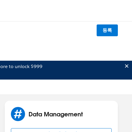
등록
ore to unlock $999
Data Management