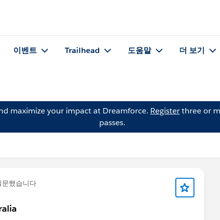
이벤트
Trailhead
도움말
더 보기
and maximize your impact at Dreamforce.
Register
three or m
passes.
질문했습니다
ralia