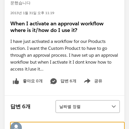
문했습니다
2013년 1월 31일 오후 11:19
When I activate an approval workflow
where is it/how do I use it?
I have just activated a workflow for our Products
section. I want the Custom Product to have to go
through an approval process. I have set up an approval
workflow but when I activate it I dont know how to
access it/use it...
좋아요 0개
답변 6개
공유
Show menu
정렬
답변 6개
날짜별 정렬