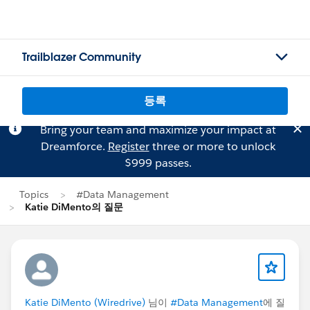
Trailblazer Community
등록
Bring your team and maximize your impact at
Dreamforce.
Register
three or more to unlock
$999 passes.
Topics
#Data Management
Katie DiMento의 질문
Katie DiMento (Wiredrive)
님이
#Data Management
에 질