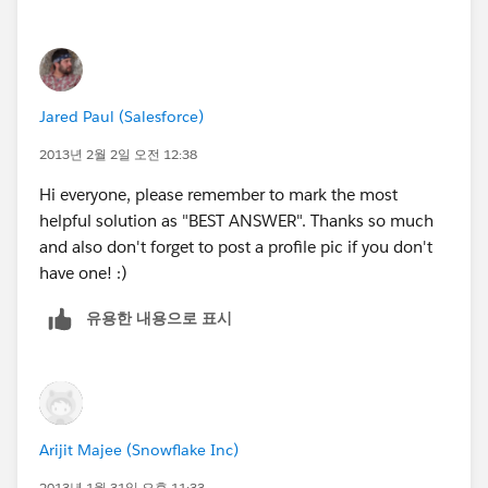
Jared Paul (Salesforce)
2013년 2월 2일 오전 12:38
Hi everyone, please remember to mark the most
helpful solution as "BEST ANSWER". Thanks so much
and also don't forget to post a profile pic if you don't
have one! :)
유용한 내용으로 표시
Arijit Majee (Snowflake Inc)
2013년 1월 31일 오후 11:33