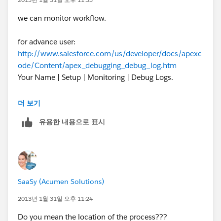
we can monitor workflow.
for advance user:
http://www.salesforce.com/us/developer/docs/apexc
ode/Content/apex_debugging_debug_log.htm
Your Name | Setup | Monitoring | Debug Logs.
더 보기
the approver can see item to approve at his home
유용한 내용으로 표시
page(home tab)
SaaSy (Acumen Solutions)
2013년 1월 31일 오후 11:24
Do you mean the location of the process???