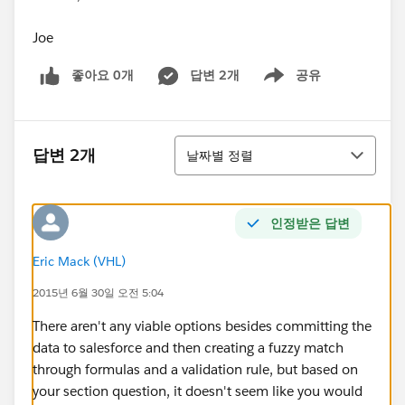
Joe
좋아요 0개
답변 2개
공유
Show menu
정렬
답변 2개
날짜별 정렬
인정받은 답변
Eric Mack (VHL)
2015년 6월 30일 오전 5:04
There aren't any viable options besides committing the
data to salesforce and then creating a fuzzy match
through formulas and a validation rule, but based on
your section question, it doesn't seem like you would