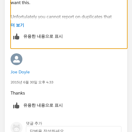
want this.
Unfortulately you cannot report on duplicates that
were blocked because the data was never commited
더 보기
and therefore won't be in the Duplicate Record Set
유용한 내용으로 표시
Object.
Here is how to report on duplicate records if you are
interested:
https://help.salesforce.com/apex/HTView
HelpDoc?
Joe Doyle
id=duplicate_management_custom_report_types.htm
&language=en_US
2015년 6월 30일 오후 4:33
Thanks
유용한 내용으로 표시
댓글 추가
답변을 작성하세요...