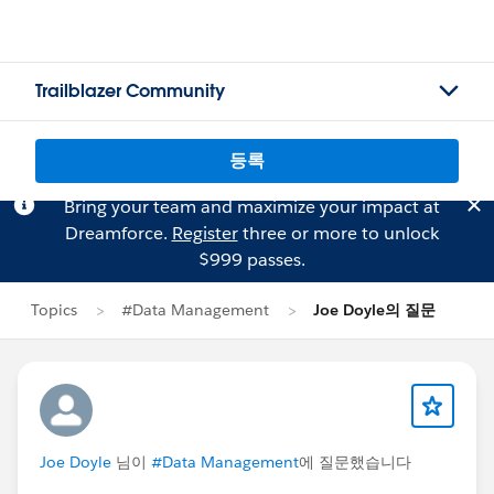
Trailblazer Community
등록
Bring your team and maximize your impact at
Dreamforce.
Register
three or more to unlock
$999 passes.
Topics
#Data Management
Joe Doyle의 질문
Joe Doyle
님이
#Data Management
에 질문했습니다