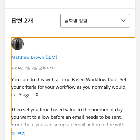
정렬
답변 2개
날짜별 정렬
Matthew Brown (IBM)
2014년 7월 2일 오후 6:58
You can do this with a Time-Based Workflow Rule. Set
your criteria for your workflow as you normally would,
i.e. Stage = X
Then set you time-based value to the number of days
you want to allow before an email needs to be sent.
From there you can setup an email action to fire with
the time based rule has come up.
더 보기