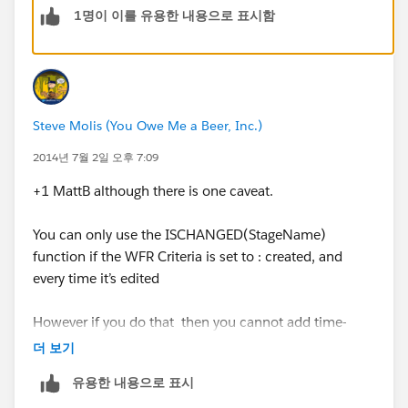
1명이 이를 유용한 내용으로 표시함
Here is some more information on time based
workflow rules
(
https://help.salesforce.com/HTViewSolution?
id=000005245&language=en_US
)
Steve Molis (You Owe Me a Beer, Inc.)
2014년 7월 2일 오후 7:09
+1 MattB although there is one caveat.
You can only use the ISCHANGED(StageName)
function if the WFR Criteria is set to : created, and
every time it’s edited
However if you do that then you cannot add time-
dependent workflow actions. Also known in the
더 보기
Salesforce Admin World as the "No Soup For You!"
유용한 내용으로 표시