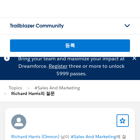
Trailblazer Community
등록
Bring your team and maximize your impact at
Dreamforce.
Register
three or more to unlock
$999 passes.
Topics
#Sales And Marketing
Richard Harris의 질문
Richard Harris (Omron)
님이
#Sales And Marketing
에 질