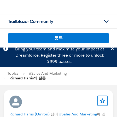
Trailblazer Community
등록
Bring your team and maximize your impact at
Dreamforce.
Register
three or more to unlock
$999 passes.
Topics
#Sales And Marketing
Richard Harris의 질문
Richard Harris (Omron)
님이
#Sales And Marketing
에 질