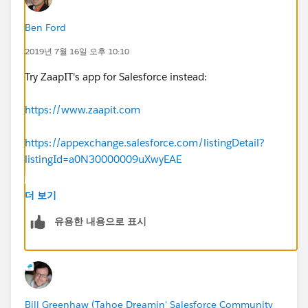
Ben Ford
2019년 7월 16일 오후 10:10
Try ZaapIT's app for Salesforce instead:
https://www.zaapit.com
https://appexchange.salesforce.com/listingDetail?
listingId=a0N30000009uXwyEAE
더 보기
유용한 내용으로 표시
Bill Greenhaw (Tahoe Dreamin' Salesforce Community