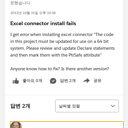
문했습니다
2013년 10월 31일 오후 10:36
Excel connector install fails
I get error when installing excel connector "The code
in this project must be updated for use on a 64 bit
system. Please review and update Declare statements
and then mark them with the PtrSafe attribute"
Anyone know how to fix? Is there another version?
좋아요 0개
답변 2개
공유
Show menu
정렬
답변 2개
날짜별 정렬