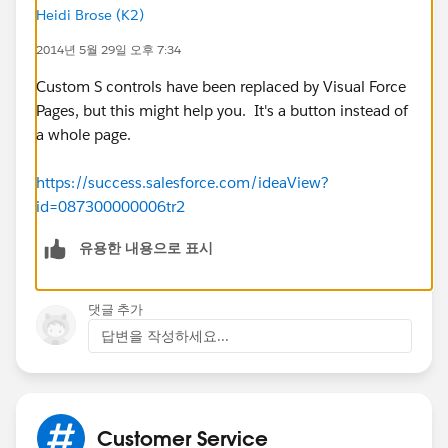
Heidi Brose (K2)
2014년 5월 29일 오후 7:34
Custom S controls have been replaced by Visual Force
Pages, but this might help you. It's a button instead of
a whole page.
https://success.salesforce.com/ideaView?
id=087300000006tr2
유용한 내용으로 표시
댓글 추가
답변을 작성하세요...
Customer Service