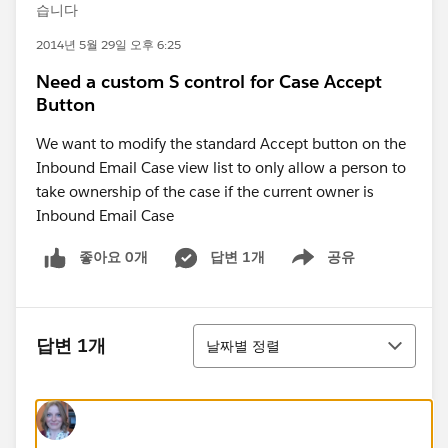
습니다
2014년 5월 29일 오후 6:25
Need a custom S control for Case Accept
Button
We want to modify the standard Accept button on the
Inbound Email Case view list to only allow a person to
take ownership of the case if the current owner is
Inbound Email Case
좋아요 0개
답변 1개
공유
Show menu
정렬
답변 1개
날짜별 정렬