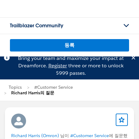
Trailblazer Community
등록
Bring your team and maximize your impact at
Dreamforce.
Register
three or more to unlock
$999 passes.
Topics
#Customer Service
Richard Harris의 질문
Richard Harris (Omron)
님이
#Customer Service
에 질문했