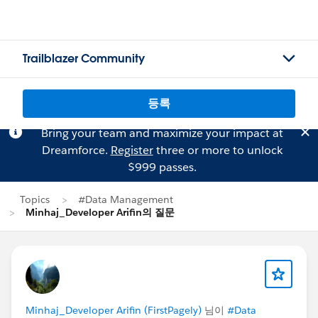
Trailblazer Community
등록
Bring your team and maximize your impact at
Dreamforce.
Register
three or more to unlock
$999 passes.
Topics
#Data Management
Minhaj_Developer Arifin의 질문
Minhaj_Developer Arifin (FirstPagely)
님이
#Data