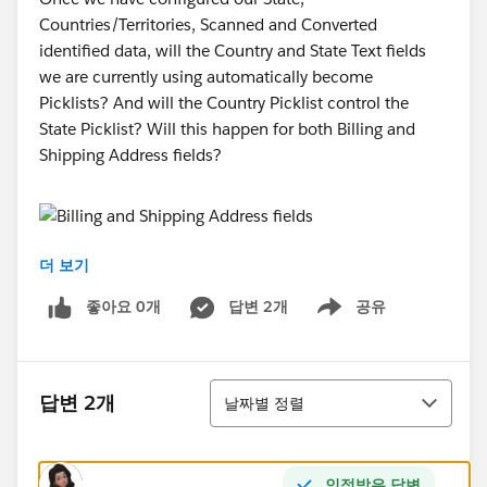
Countries/Territories, Scanned and Converted
identified data, will the Country and State Text fields
we are currently using automatically become
Picklists? And will the Country Picklist control the
State Picklist? Will this happen for both Billing and
Shipping Address fields?
더 보기
Thanks!
좋아요 0개
답변 2개
공유
Show menu
Minhaj Arifin
정렬
답변 2개
날짜별 정렬
인정받은 답변