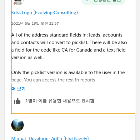
Kriss Lugo (Evolving-Consulting)
2021년 6월 19일 오전 12:37
All of the address standard fields in: leads, accounts
and contacts will convert to picklist. There will be also
a field for the code like CA for Canada and a text field
version as well.
Only the picklist version is available to the user in the
page. You can access the rest in reports.
더 보기
And yes, the state will depend on the country.
1명이 이를 유용한 내용으로 표시함
By default salesforce already setup 150+ countries and
some of them already have the state configured like
Canada, USA, Mexico and Italy. You can configure the
rest If need it
Minhaj_Developer Arifin (FirstPagely)