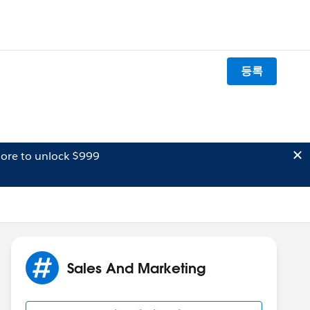
등록
ore to unlock $999
Sales And Marketing