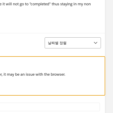
t will not go to "completed" thus staying in my non
정렬
날짜별 정렬
er, it may be an issue with the browser.