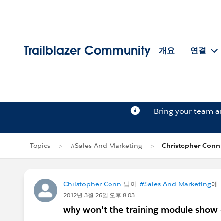
Trailblazer Community
개요
연결
Bring your team 
Topics
#Sales And Marketing
Christopher Co
Christopher Conn
님이
#Sales And Marketing
에
2012년 3월 26일 오후 8:03
why won't the training module show