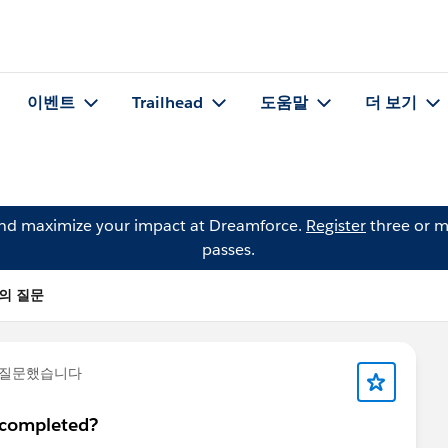
이벤트
Trailhead
도움말
더 보기
and maximize your impact at Dreamforce.
Register
three or m
passes.
nn의 질문
 질문했습니다
 completed?