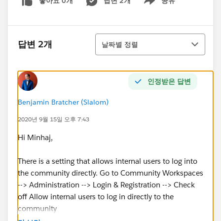
좋아요 0개
답변 2개
공유
Show menu
정렬
답변 2개
날짜별 정렬
인정받은 답변
Benjamin Bratcher (Slalom)
2020년 9월 15일 오후 7:43
Hi Minhaj,
There is a setting that allows internal users to log into
the community directly. Go to Community Workspaces
--> Administration --> Login & Registration --> Check
off Allow internal users to log in directly to the
community