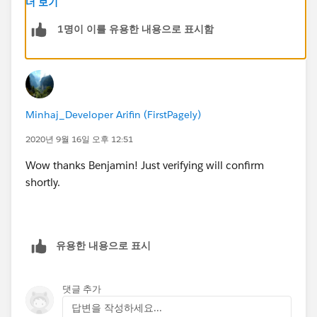
더 보기
1명이 이를 유용한 내용으로 표시함
You can also add the community as an app in the App
Launcher and the user can click the Community icon
to log into the community. Hope this helps!
Minhaj_Developer Arifin (FirstPagely)
2020년 9월 16일 오후 12:51
Wow thanks Benjamin! Just verifying will confirm
shortly.
유용한 내용으로 표시
댓글 추가
답변을 작성하세요...