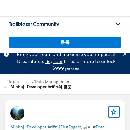
Trailblazer Community
등록
Bring your team and maximize your impact at
Dreamforce.
Register
three or more to unlock
$999 passes.
Topics
#Data Management
Minhaj_Developer Arifin의 질문
Minhaj_Developer Arifin (FirstPagely)
님이
#Data