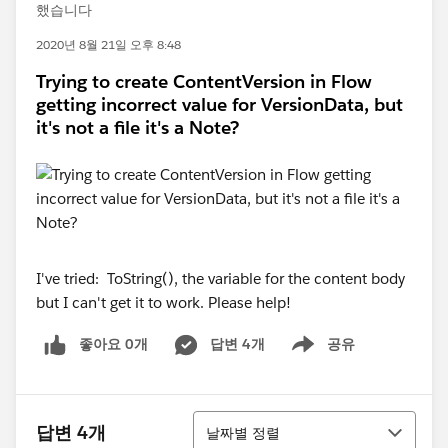
했습니다
2020년 8월 21일 오후 8:48
Trying to create ContentVersion in Flow
getting incorrect value for VersionData, but
it's not a file it's a Note?
I've tried: ToString(), the variable for the content body
but I can't get it to work. Please help!
좋아요 0개
답변 4개
공유
Show menu
정렬
답변 4개
날짜별 정렬