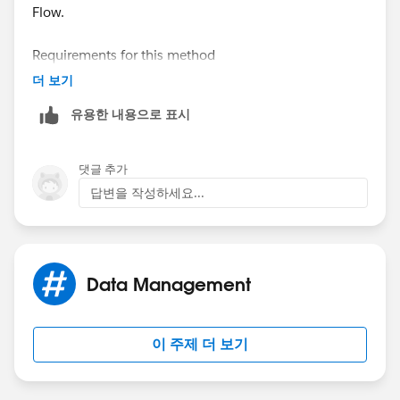
Flow.
Requirements for this method
-Publicly accessible URL
더 보기
유용한 내용으로 표시
Required fields for Content Version
-Title
-First Published Location (related record)
댓글 추가
-Content URL (Public accessible URL)
답변을 작성하세요...
Data Management
이 주제 더 보기