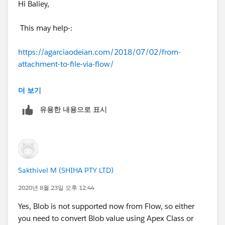
Hi Baliey,
This may help-:
https://agarciaodeian.com/2018/07/02/from-
attachment-to-file-via-flow/
Thanks,
더 보기
유용한 내용으로 표시
Sakshi
Sakthivel M (SHIHA PTY LTD)
2020년 8월 23일 오후 12:44
Yes, Blob is not supported now from Flow, so either
you need to convert Blob value using Apex Class or