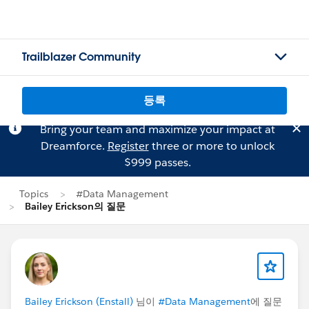
Trailblazer Community
등록
Bring your team and maximize your impact at
Dreamforce.
Register
three or more to unlock
$999 passes.
Topics
#Data Management
Bailey Erickson의 질문
Bailey Erickson (Enstall)
님이
#Data Management
에 질문