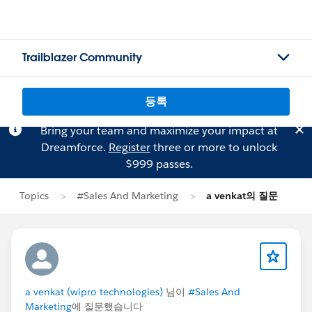
Trailblazer Community
등록
Bring your team and maximize your impact at
Dreamforce.
Register
three or more to unlock
$999 passes.
Topics
#Sales And Marketing
a venkat의 질문
a venkat (wipro technologies)
님이
#Sales And
Marketing
에 질문했습니다