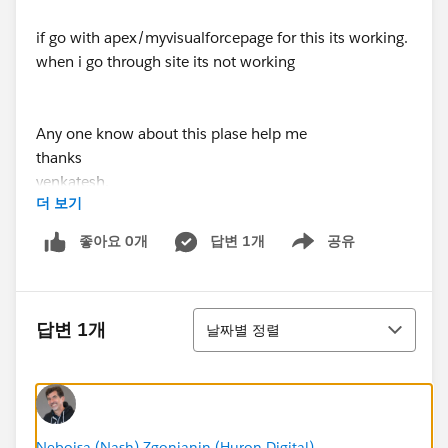
if go with apex/myvisualforcepage for this its working.
when i go through site its not working
Any one know about this plase help me
thanks
venkatesh.
더 보기
좋아요 0개
답변 1개
공유
Show menu
정렬
답변 1개
날짜별 정렬
Nebojsa (Nash) Zgonjanin (Huron Digital)