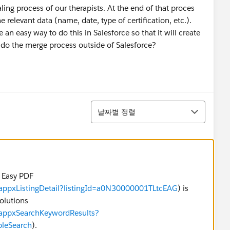
ing process of our therapists. At the end of that proces
e relevant data (name, date, type of certification, etc.).
 an easy way to do this in Salesforce so that it will create
o do the merge process outside of Salesforce?
정렬
날짜별 정렬
 Easy PDF
/appxListingDetail?listingId=a0N30000001TLtcEAG
) is
solutions
/appxSearchKeywordResults?
leSearch
).