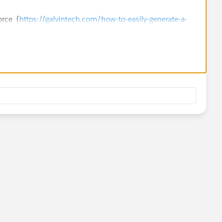
orce (
https://galvintech.com/how-to-easily-generate-a-
nters Custom Print Template for Record Detail Page
forums/?id=906F00000008oeFIAQ
)