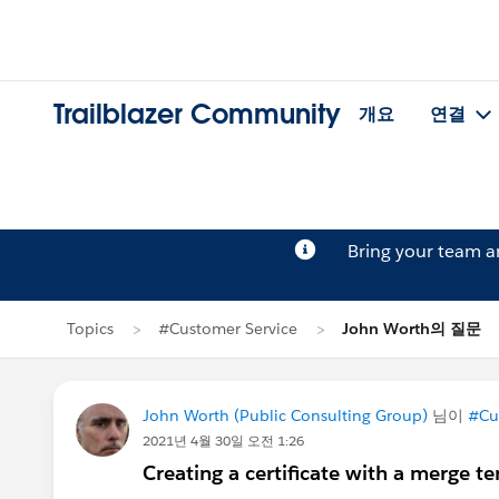
Trailblazer Community
개요
연결
Bring your team 
Topics
#Customer Service
John Worth의 질문
John Worth (Public Consulting Group)
님이
#Cu
2021년 4월 30일 오전 1:26
Creating a certificate with a merge t