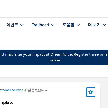
이벤트
Trailhead
도움말
더 보기
and maximize your impact at Dreamforce.
Register
three or m
passes.
stomer Service
에 질문했습니다
emplate