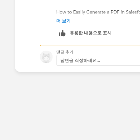
How to Easily Generate a PDF in Salesf
pdf-in-salesforce/
)
더 보기
유용한 내용으로 표시
Here is a old thread that has some poi
(
https://developer.salesforce.com/
댓글 추가
Hope that gives you some ideas.
답변을 작성하세요...