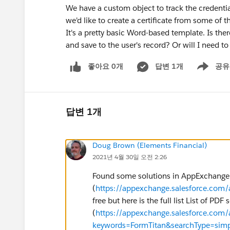
We have a custom object to track the credential
we'd like to create a certificate from some of th
It's a pretty basic Word-based template. Is there
and save to the user's record? Or will I need t
좋아요 0개
답변 1개
공유
Show menu
답변 1개
Doug Brown (Elements Financial)
2021년 4월 30일 오전 2:26
Found some solutions in AppExchange
(
https://appexchange.salesforce.com
free but here is the full list List of PDF 
(
https://appexchange.salesforce.com
keywords=FormTitan&searchType=simp