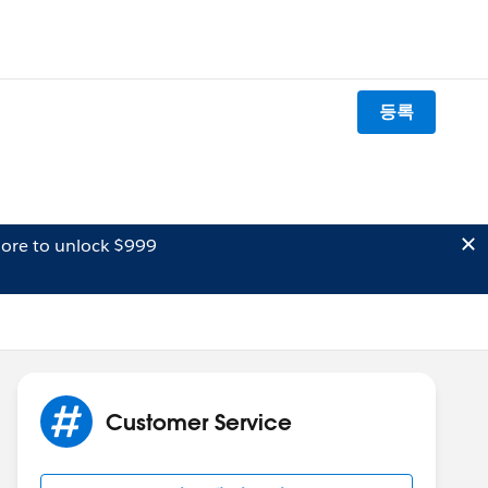
등록
ore to unlock $999
Customer Service