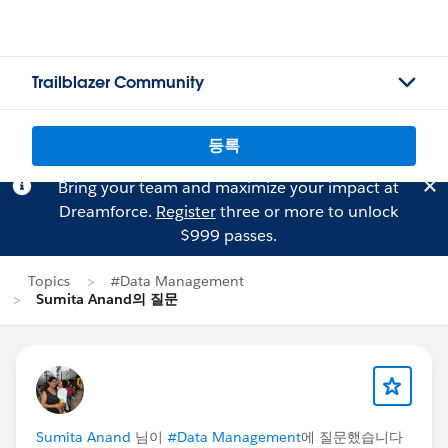
Trailblazer Community
등록
Bring your team and maximize your impact at
Dreamforce.
Register
three or more to unlock
$999 passes.
Topics
#Data Management
Sumita Anand의 질문
Sumita Anand
님이
#Data Management
에 질문했습니다