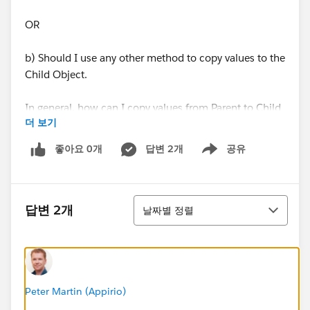
OR
b) Should I use any other method to copy values to the
Child Object.
In general, how can I copy values from Parent to Child
더 보기
object?
좋아요 0개
답변 2개
공유
Show menu
thanks.
정렬
답변 2개
날짜별 정렬
Peter Martin (Appirio)