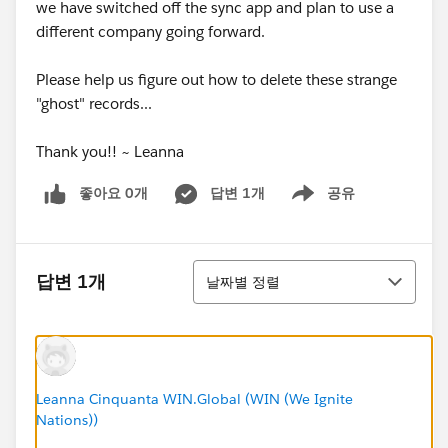
we have switched off the sync app and plan to use a
different company going forward.
Please help us figure out how to delete these strange
"ghost" records...
Thank you!! ~ Leanna
좋아요 0개
답변 1개
공유
Show menu
정렬
답변 1개
날짜별 정렬
Leanna Cinquanta WIN.Global (WIN (We Ignite
Nations))