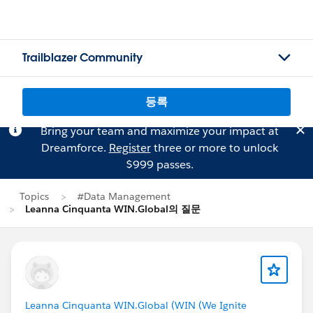
Trailblazer Community
등록
Bring your team and maximize your impact at
Dreamforce.
Register
three or more to unlock
$999 passes.
Topics
#Data Management
Leanna Cinquanta WIN.Global의 질문
Leanna Cinquanta WIN.Global (WIN (We Ignite