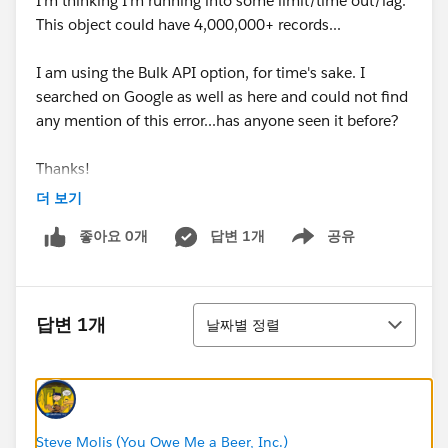
I'm thinking I'm running into some limit/time out/lag.
This object could have 4,000,000+ records...
I am using the Bulk API option, for time's sake. I
searched on Google as well as here and could not find
any mention of this error...has anyone seen it before?
Thanks!
더 보기
MP
좋아요 0개
답변 1개
공유
Show menu
정렬
답변 1개
날짜별 정렬
Steve Molis (You Owe Me a Beer, Inc.)