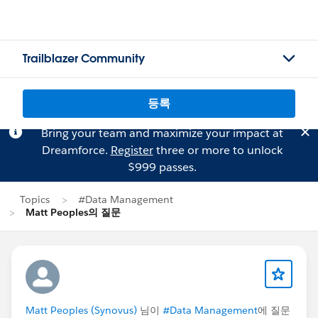
Trailblazer Community
등록
Bring your team and maximize your impact at
Dreamforce.
Register
three or more to unlock
$999 passes.
Topics
#Data Management
Matt Peoples의 질문
Matt Peoples (Synovus)
님이
#Data Management
에 질문