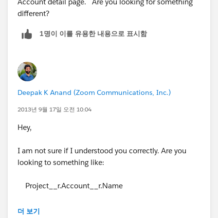
Account detail page. Are you looking for something
different?
1명이 이를 유용한 내용으로 표시함
Deepak K Anand (‎‎‎‎‎‎Zoom Communications, Inc.)
2013년 9월 17일 오전 10:04
Hey,
I am not sure if I understood you correctly. Are you
looking to something like:
Project__r.Account__r.Name
Note:
더 보기