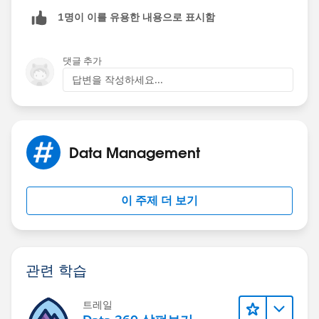
1명이 이를 유용한 내용으로 표시함
(i) Be sure to be on the Advanced Formula tab.
(ii) Click on the Insert field button. Find 'Project >'
댓글 추가
from the list and select it. From the proceeding box,
답변을 작성하세요...
find 'Account >' from the list and select it. From the
last box, select 'Name'.
i.e., 'Project >' ------> 'Account >' ------> 'Name'.
Data Management
Best,
이 주제 더 보기
Deepak
관련 학습
트레일