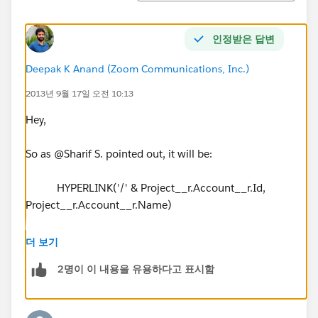
인정받은 답변
Deepak K Anand (‎‎‎‎‎‎Zoom Communications, Inc.)
2013년 9월 17일 오전 10:13
Hey,
So as @Sharif S. pointed out, it will be:
HYPERLINK('/' & Project__r.Account__r.Id,
Project__r.Account__r.Name)
Best,
더 보기
2명이 이 내용을 유용하다고 표시함
Deepak