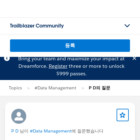
Trailblazer Community
등록
Bring your team and maximize your impact at
Dreamforce.
Register
three or more to unlock
$999 passes.
Topics
#Data Management
P D의 질문
P D
님이
#Data Management
에 질문했습니다