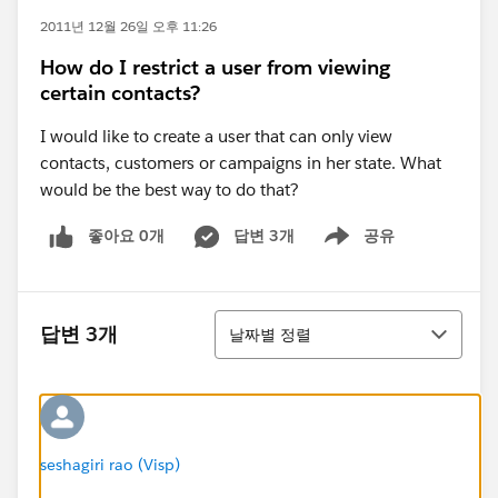
2011년 12월 26일 오후 11:26
How do I restrict a user from viewing
certain contacts?
I would like to create a user that can only view
contacts, customers or campaigns in her state. What
would be the best way to do that?
좋아요 0개
답변 3개
공유
Show menu
정렬
답변 3개
날짜별 정렬
seshagiri rao (Visp)