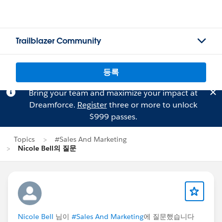
Trailblazer Community
등록
Bring your team and maximize your impact at
Dreamforce.
Register
three or more to unlock
$999 passes.
Topics
#Sales And Marketing
Nicole Bell의 질문
Nicole Bell
님이
#Sales And Marketing
에 질문했습니다