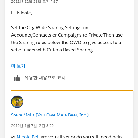
2011년 12월 28일 오전 4:37
Hi Nicole,
Set the Org Wide Sharing Settings on
Accounts,Contacts or Campaigns to Private.Then use
the Sharing rules below the OWD to give access to a
set of users with Criteria Based Sharing
As Steve pointed out if you could share the details
더 보기
would be easier to guide you further.
유용한 내용으로 표시
regards
seshagiri
Steve Molis (You Owe Me a Beer, Inc.)
2012년 1월 7일 오전 3:22
@
Nicole Bell
are you all set or do you still need help